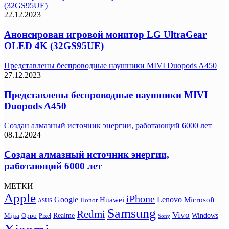
(32GS95UE)
22.12.2023
Анонсирован игровой монитор LG UltraGear
OLED 4K (32GS95UE)
Представлены беспроводные наушники MIVI Duopods A450
27.12.2023
Представлены беспроводные наушники MIVI
Duopods A450
Создан алмазный источник энергии, работающий 6000 лет
08.12.2024
Создан алмазный источник энергии,
работающий 6000 лет
МЕТКИ
Apple
iPhone
Google
Lenovo
Huawei
Microsoft
Honor
ASUS
Samsung
Redmi
Vivo
Realme
Oppo
Windows
Mijia
Pixel
Sony