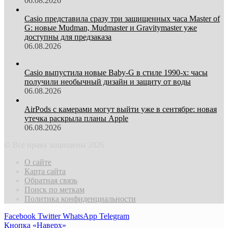
06.08.2026
Casio представила сразу три защищенных часа Master of
G: новые Mudman, Mudmaster и Gravitymaster уже
доступны для предзаказа
06.08.2026
Casio выпустила новые Baby-G в стиле 1990-х: часы
получили необычный дизайн и защиту от воды
06.08.2026
AirPods с камерами могут выйти уже в сентябре: новая
утечка раскрыла планы Apple
06.08.2026
© Все права защищены 2026
О сайте
Карта сайта
Обратная связь
Поиск по меткам
Политика конфиденциальности
Facebook
Twitter
WhatsApp
Telegram
Кнопка «Наверх»