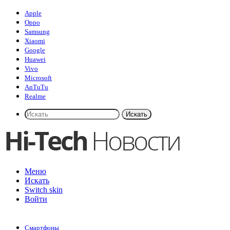
Apple
Oppo
Samsung
Xiaomi
Google
Huawei
Vivo
Microsoft
AnTuTu
Realme
Искать
Меню
Искать
Switch skin
Войти
Смартфоны