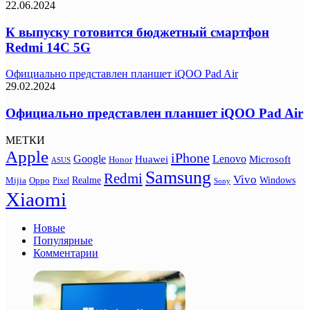
22.06.2024
К выпуску готовится бюджетный смартфон
Redmi 14C 5G
Официально представлен планшет iQOO Pad Air
29.02.2024
Официально представлен планшет iQOO Pad Air
МЕТКИ
Apple
iPhone
Google
Lenovo
Huawei
Microsoft
Honor
ASUS
Samsung
Redmi
Vivo
Realme
Oppo
Windows
Mijia
Pixel
Sony
Xiaomi
Новые
Популярные
Комментарии