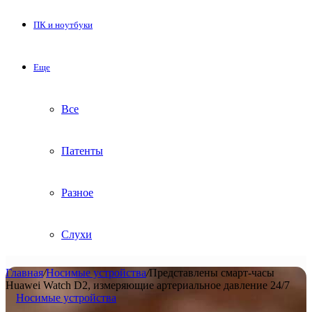
ПК и ноутбуки
Еще
Все
Патенты
Разное
Слухи
Главная
/
Носимые устройства
/
Представлены смарт-часы
Huawei Watch D2, измеряющие артериальное давление 24/7
Носимые устройства