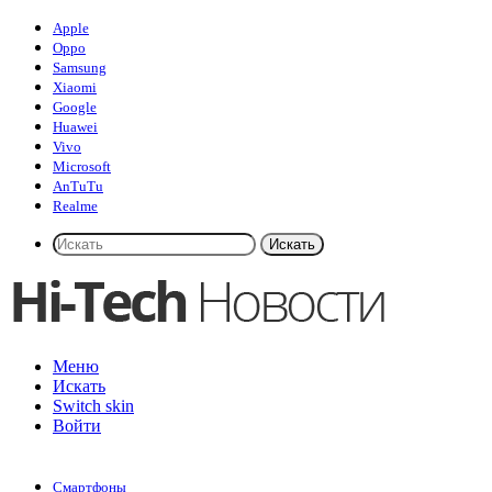
Apple
Oppo
Samsung
Xiaomi
Google
Huawei
Vivo
Microsoft
AnTuTu
Realme
Искать
Меню
Искать
Switch skin
Войти
Смартфоны