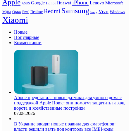
Apple
iPhone
Google
Lenovo
Huawei
Microsoft
Honor
ASUS
Samsung
Redmi
Vivo
Realme
Oppo
Windows
Mijia
Pixel
Sony
Xiaomi
Новые
Популярные
Комментарии
Abode представила новые датчики для умного дома с
поддержкой Apple Home: они помогут защитить гараж,
ворота и хозяйственные постройки
07.08.2026
В Украине вводят новые правила для смартфонов:
власти решили взять под контроль все IMEI-коды