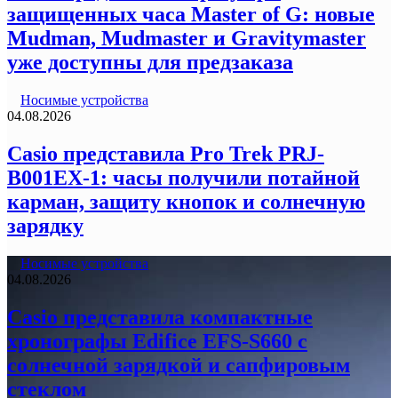
защищенных часа Master of G: новые
Mudman, Mudmaster и Gravitymaster
уже доступны для предзаказа
Носимые устройства
04.08.2026
Casio представила Pro Trek PRJ-
B001EX-1: часы получили потайной
карман, защиту кнопок и солнечную
зарядку
Носимые устройства
04.08.2026
Casio представила компактные
хронографы Edifice EFS-S660 с
солнечной зарядкой и сапфировым
стеклом