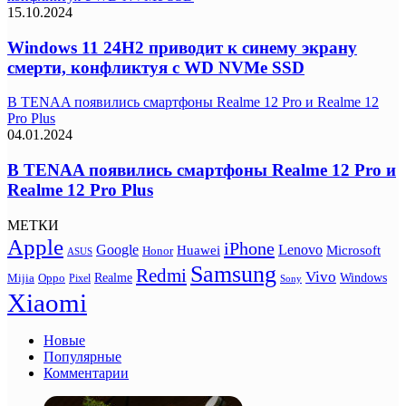
15.10.2024
Windows 11 24H2 приводит к синему экрану
смерти, конфликтуя с WD NVMe SSD
В TENAA появились смартфоны Realme 12 Pro и Realme 12
Pro Plus
04.01.2024
В TENAA появились смартфоны Realme 12 Pro и
Realme 12 Pro Plus
МЕТКИ
Apple
iPhone
Google
Lenovo
Huawei
Microsoft
Honor
ASUS
Samsung
Redmi
Vivo
Realme
Oppo
Windows
Mijia
Pixel
Sony
Xiaomi
Новые
Популярные
Комментарии