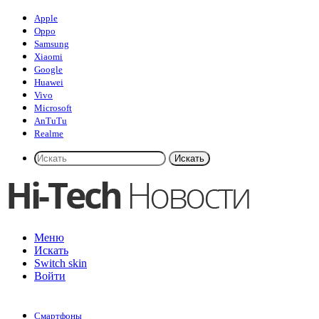
Apple
Oppo
Samsung
Xiaomi
Google
Huawei
Vivo
Microsoft
AnTuTu
Realme
Искать
Меню
Искать
Switch skin
Войти
Смартфоны