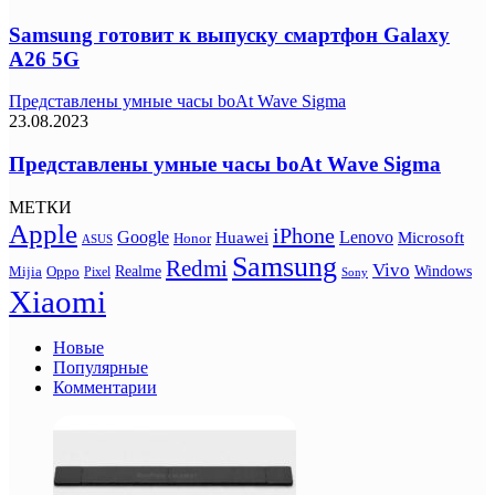
Samsung готовит к выпуску смартфон Galaxy
A26 5G
Представлены умные часы boAt Wave Sigma
23.08.2023
Представлены умные часы boAt Wave Sigma
МЕТКИ
Apple
iPhone
Google
Lenovo
Huawei
Microsoft
Honor
ASUS
Samsung
Redmi
Vivo
Realme
Oppo
Windows
Mijia
Pixel
Sony
Xiaomi
Новые
Популярные
Комментарии