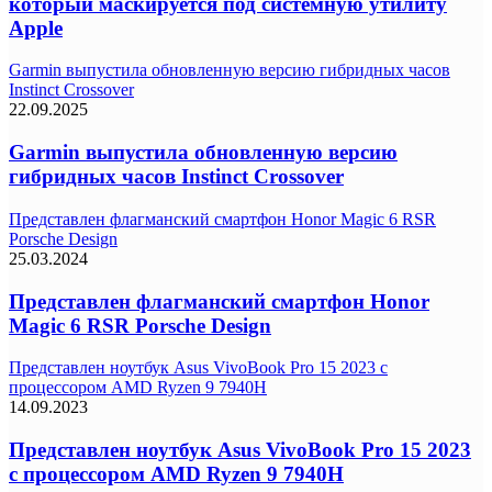
который маскируется под системную утилиту
Apple
Garmin выпустила обновленную версию гибридных часов
Instinct Crossover
22.09.2025
Garmin выпустила обновленную версию
гибридных часов Instinct Crossover
Представлен флагманский смартфон Honor Magic 6 RSR
Porsche Design
25.03.2024
Представлен флагманский смартфон Honor
Magic 6 RSR Porsche Design
Представлен ноутбук Asus VivoBook Pro 15 2023 с
процессором AMD Ryzen 9 7940H
14.09.2023
Представлен ноутбук Asus VivoBook Pro 15 2023
с процессором AMD Ryzen 9 7940H