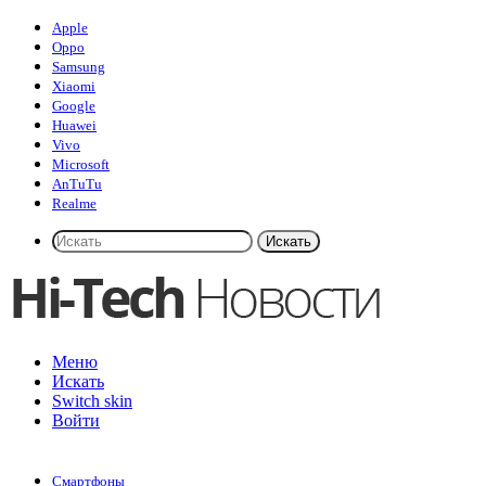
Apple
Oppo
Samsung
Xiaomi
Google
Huawei
Vivo
Microsoft
AnTuTu
Realme
Искать
Меню
Искать
Switch skin
Войти
Смартфоны