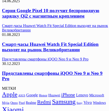
14.06.2025
Серия Google Pixel 10 получит беспроводную
зарядку Qi2 с магнитным креплением
Смарт-часы Huawei Watch Fit Special Edition выходят на рынок
Великобритании
01.08.2023
Смарт-часы Huawei Watch Fit Special Edition
выходят на рынок Великобритании
Представлены смартфоны iQOO Neo 9 и Neo 9 Pro
30.12.2023
Представлены смартфоны iQOO Neo 9 и Neo 9
Pro
МЕТКИ
Apple
iPhone
Google
Lenovo
Huawei
Microsoft
Honor
ASUS
Samsung
Redmi
Vivo
Realme
Oppo
Windows
Mijia
Pixel
Sony
Xiaomi