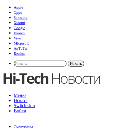
Apple
Oppo
Samsung
Xiaomi
Google
Huawei
Vivo
Microsoft
AnTuTu
Realme
Искать
Меню
Искать
Switch skin
Войти
Смартфоны