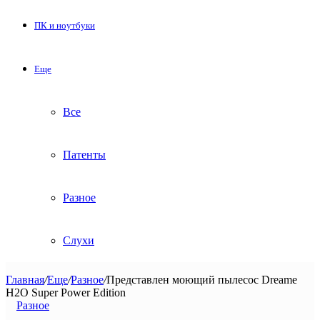
ПК и ноутбуки
Еще
Все
Патенты
Разное
Слухи
Главная
/
Еще
/
Разное
/
Представлен моющий пылесос Dreame
H2O Super Power Edition
Разное