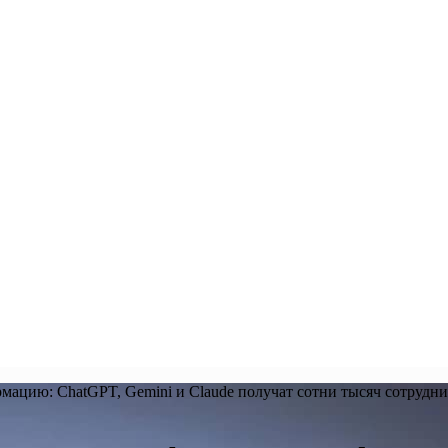
мацию: ChatGPT, Gemini и Claude получат сотни тысяч сотрудн