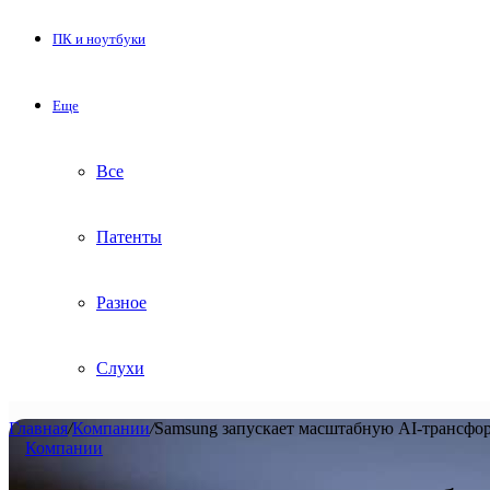
ПК и ноутбуки
Еще
Все
Патенты
Разное
Слухи
Главная
/
Компании
/
Samsung запускает масштабную AI-трансфор
Компании