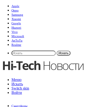
Apple
Oppo
Samsung
Xiaomi
Google
Huawei
Vivo
Microsoft
AnTuTu
Realme
Искать
Меню
Искать
Switch skin
Войти
Смартфоны