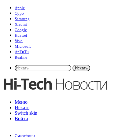
Apple
Oppo
Samsung
Xiaomi
Google
Huawei
Vivo
Microsoft
AnTuTu
Realme
Искать
Меню
Искать
Switch skin
Войти
Смартфоны