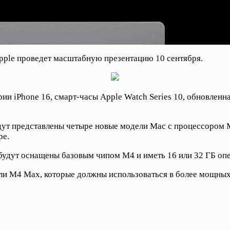
вых Mac с процессором M4
pple проведет масштабную презентацию 10 сентября.
и iPhone 16, смарт-часы Apple Watch Series 10, обновленн
ут представлены четыре новые модели Mac с процессором M
ре.
 будут оснащены базовым чипом M4 и иметь 16 или 32 ГБ оп
ли M4 Max, которые должны использоваться в более мощных