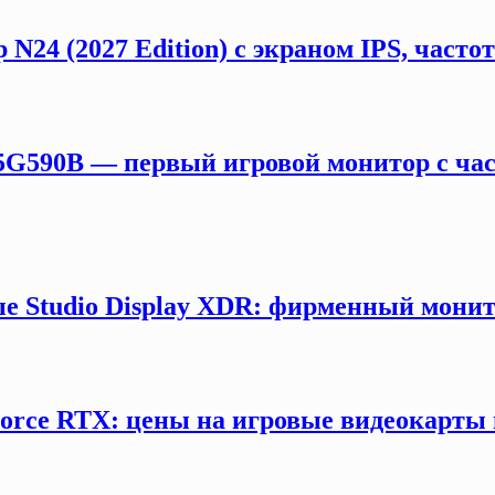
 N24 (2027 Edition) с экраном IPS, част
5G590B — первый игровой монитор с час
е Studio Display XDR: фирменный монит
orce RTX: цены на игровые видеокарты 