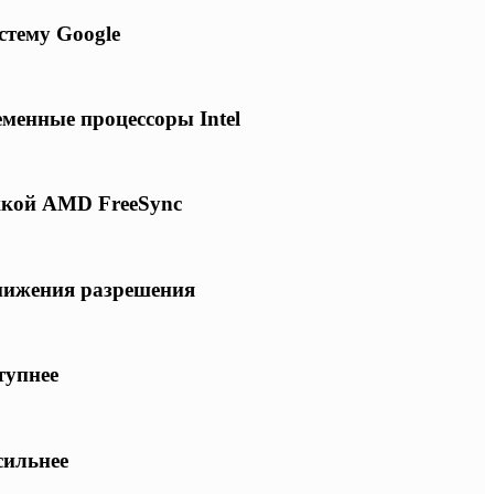
стему Google
еменные процессоры Intel
ржкой AMD FreeSync
снижения разрешения
тупнее
сильнее