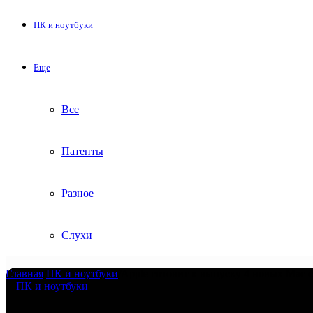
ПК и ноутбуки
Еще
Все
Патенты
Разное
Слухи
Главная
/
ПК и ноутбуки
/
Apple готовит к выпуску 4 новых Mac 
ПК и ноутбуки