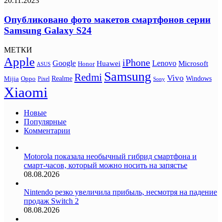
20.11.2023
Опубликовано фото макетов смартфонов серии
Samsung Galaxy S24
МЕТКИ
Apple
iPhone
Google
Lenovo
Huawei
Microsoft
Honor
ASUS
Samsung
Redmi
Vivo
Realme
Oppo
Windows
Mijia
Pixel
Sony
Xiaomi
Новые
Популярные
Комментарии
Motorola показала необычный гибрид смартфона и
смарт-часов, который можно носить на запястье
08.08.2026
Nintendo резко увеличила прибыль, несмотря на падение
продаж Switch 2
08.08.2026