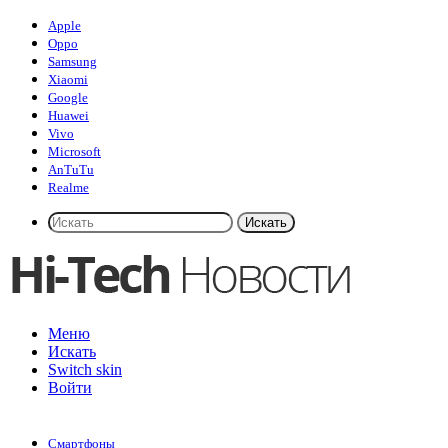
Apple
Oppo
Samsung
Xiaomi
Google
Huawei
Vivo
Microsoft
AnTuTu
Realme
Искать
Меню
Искать
Switch skin
Войти
Смартфоны