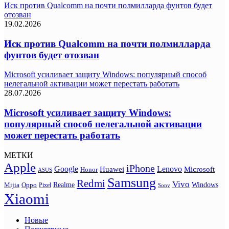
Иск против Qualcomm на почти полмилларда фунтов будет
отозван
19.02.2026
Иск против Qualcomm на почти полмилларда
фунтов будет отозван
Microsoft усиливает защиту Windows: популярный способ
нелегальной активации может перестать работать
28.07.2026
Microsoft усиливает защиту Windows:
популярный способ нелегальной активации
может перестать работать
МЕТКИ
Apple
iPhone
Google
Lenovo
Huawei
Microsoft
Honor
ASUS
Samsung
Redmi
Vivo
Realme
Oppo
Windows
Mijia
Pixel
Sony
Xiaomi
Новые