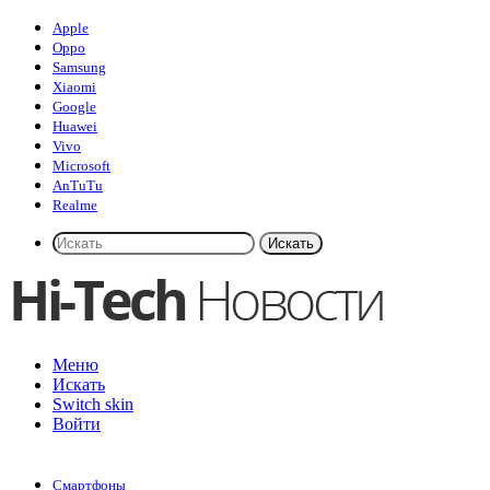
Apple
Oppo
Samsung
Xiaomi
Google
Huawei
Vivo
Microsoft
AnTuTu
Realme
Искать
Меню
Искать
Switch skin
Войти
Смартфоны