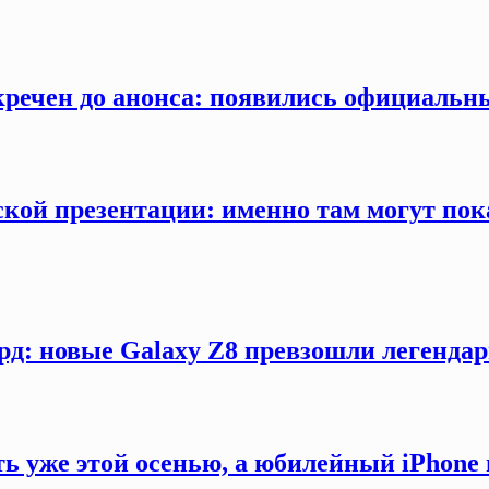
секречен до анонса: появились официаль
кой презентации: именно там могут пока
рд: новые Galaxy Z8 превзошли легендар
ть уже этой осенью, а юбилейный iPhon