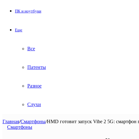
ПК и ноутбуки
Еще
Все
Патенты
Разное
Слухи
Главная
/
Смартфоны
/
HMD готовит запуск Vibe 2 5G: смартфон 
Смартфоны