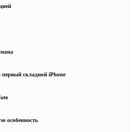
ацией
гмана
и первый складной iPhone
ote
ую особенность