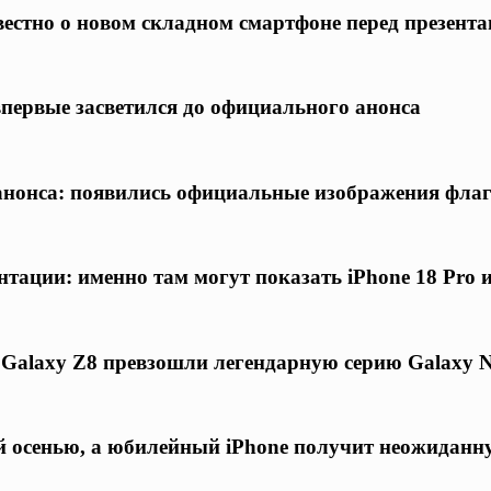
известно о новом складном смартфоне перед презент
 впервые засветился до официального анонса
о анонса: появились официальные изображения фла
нтации: именно там могут показать iPhone 18 Pro 
 Galaxy Z8 превзошли легендарную серию Galaxy N
ой осенью, а юбилейный iPhone получит неожиданн