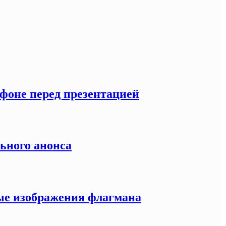
тфоне перед презентацией
льного анонса
ные изображения флагмана