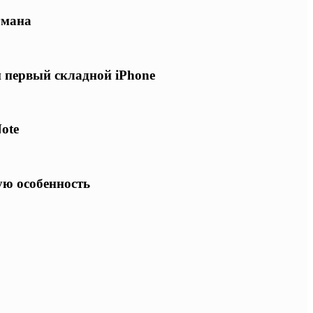
гмана
и первый складной iPhone
ote
ую особенность