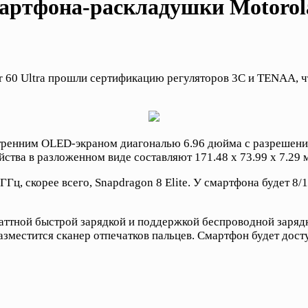
ртфона-раскладушки Motorola 
r 60 Ultra прошли сертификацию регуляторов 3C и TENAA, ч
тренним OLED-экраном диагональю 6.96 дюйма с разрешение
ства в разложенном виде составляют 171.48 x 73.99 x 7.29 
ГГц, скорее всего, Snapdragon 8 Elite. У смартфона будет 8/
-ваттной быстрой зарядкой и поддержкой беспроводной заря
азместится сканер отпечатков пальцев. Смартфон будет дост