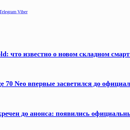
Telegram
Viber
old: что известно о новом складном смар
ge 70 Neo впервые засветился до официа
секречен до анонса: появились официаль