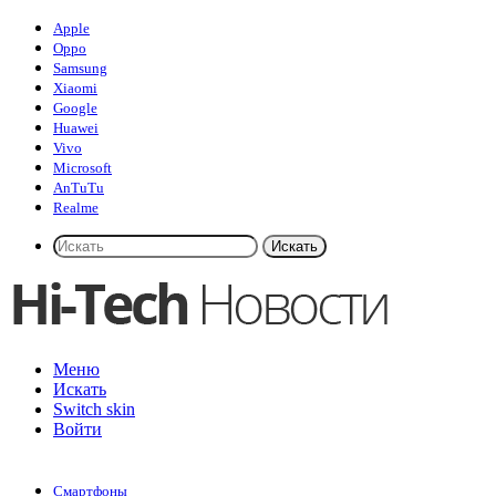
Apple
Oppo
Samsung
Xiaomi
Google
Huawei
Vivo
Microsoft
AnTuTu
Realme
Искать
Меню
Искать
Switch skin
Войти
Смартфоны