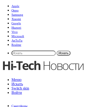
Apple
Oppo
Samsung
Xiaomi
Google
Huawei
Vivo
Microsoft
AnTuTu
Realme
Искать
Меню
Искать
Switch skin
Войти
Смартфоны