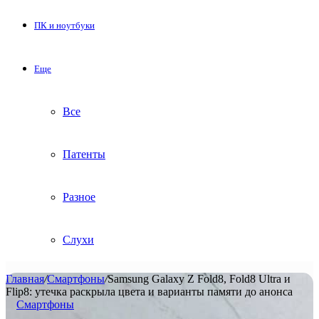
ПК и ноутбуки
Еще
Все
Патенты
Разное
Слухи
Главная
/
Смартфоны
/
Samsung Galaxy Z Fold8, Fold8 Ultra и
Flip8: утечка раскрыла цвета и варианты памяти до анонса
Смартфоны