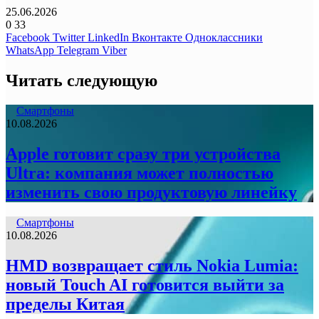
25.06.2026
0
33
Facebook
Twitter
LinkedIn
Вконтакте
Одноклассники
WhatsApp
Telegram
Viber
Читать следующую
Смартфоны
10.08.2026
Apple готовит сразу три устройства
Ultra: компания может полностью
изменить свою продуктовую линейку
Смартфоны
10.08.2026
HMD возвращает стиль Nokia Lumia:
новый Touch AI готовится выйти за
пределы Китая