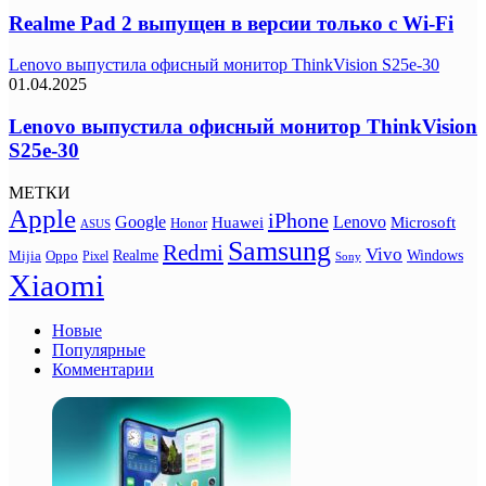
Realme Pad 2 выпущен в версии только с Wi-Fi
Lenovo выпустила офисный монитор ThinkVision S25e-30
01.04.2025
Lenovo выпустила офисный монитор ThinkVision
S25e-30
МЕТКИ
Apple
iPhone
Google
Lenovo
Huawei
Microsoft
Honor
ASUS
Samsung
Redmi
Vivo
Realme
Oppo
Windows
Mijia
Pixel
Sony
Xiaomi
Новые
Популярные
Комментарии