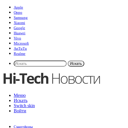
Apple
Oppo
Samsung
Xiaomi
Google
Huawei
Vivo
Microsoft
AnTuTu
Realme
Искать
Меню
Искать
Switch skin
Войти
Смартфоны