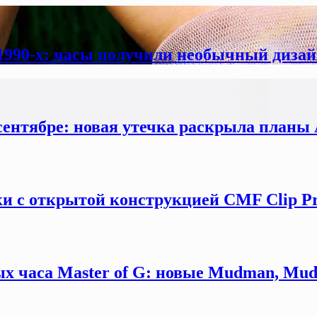
 1990-х: часы получили необычный дизай
сентябре: новая утечка раскрыла планы 
и с открытой конструкцией CMF Clip P
х часа Master of G: новые Mudman, Mud