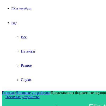
ПК и ноутбуки
Еще
Все
Патенты
Разное
Слухи
Главная
/
Носимые устройства
/
Представлены бюджетные наушни
Носимые устройства