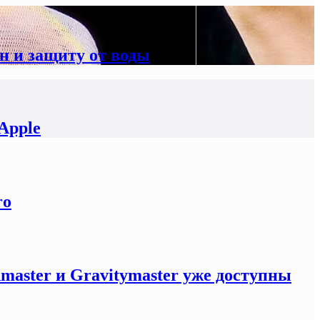
н и защиту от воды
Apple
ro
master и Gravitymaster уже доступны