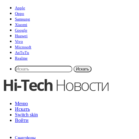
Apple
Oppo
Samsung
Xiaomi
Google
Huawei
Vivo
Microsoft
AnTuTu
Realme
Искать
Меню
Искать
Switch skin
Войти
Смартфоны