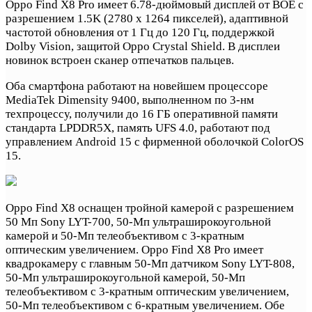
Oppo Find X8 Pro имеет 6.78-дюймовый дисплей от BOE с
разрешением 1.5K (2780 х 1264 пикселей), адаптивной
частотой обновления от 1 Гц до 120 Гц, поддержкой
Dolby Vision, защитой Oppo Crystal Shield. В дисплеи
новинок встроен сканер отпечатков пальцев.
Оба смартфона работают на новейшем процессоре
MediaTek Dimensity 9400, выполненном по 3-нм
техпроцессу, получили до 16 ГБ оперативной памяти
стандарта LPDDR5X, память UFS 4.0, работают под
управлением Android 15 с фирменной оболочкой ColorOS
15.
Oppo Find X8 оснащен тройной камерой с разрешением
50 Мп Sony LYT-700, 50-Мп ультраширокоугольной
камерой и 50-Мп телеобъективом с 3-кратным
оптическим увеличением. Oppo Find X8 Pro имеет
квадрокамеру с главным 50-Мп датчиком Sony LYT-808,
50-Мп ультраширокоугольной камерой, 50-Мп
телеобъективом с 3-кратным оптическим увеличением,
50-Мп телеобъективом с 6-кратным увеличением. Обе