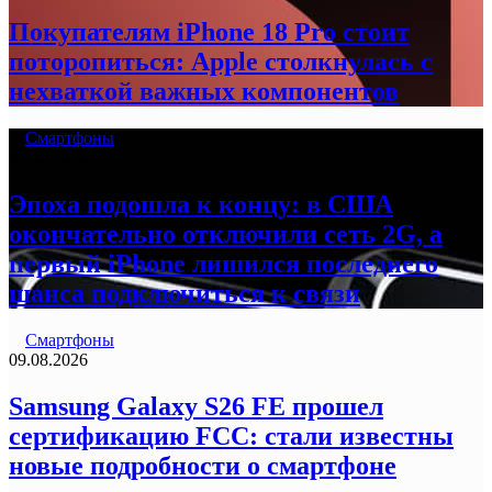
Покупателям iPhone 18 Pro стоит
поторопиться: Apple столкнулась с
нехваткой важных компонентов
Смартфоны
09.08.2026
Эпоха подошла к концу: в США
окончательно отключили сеть 2G, а
первый iPhone лишился последнего
шанса подключиться к связи
Смартфоны
09.08.2026
Samsung Galaxy S26 FE прошел
сертификацию FCC: стали известны
новые подробности о смартфоне