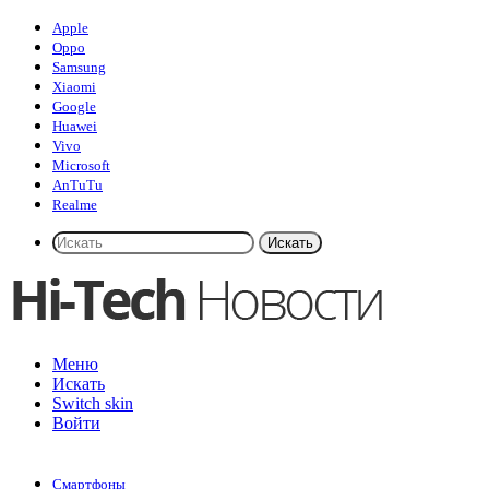
Apple
Oppo
Samsung
Xiaomi
Google
Huawei
Vivo
Microsoft
AnTuTu
Realme
Искать
Меню
Искать
Switch skin
Войти
Смартфоны