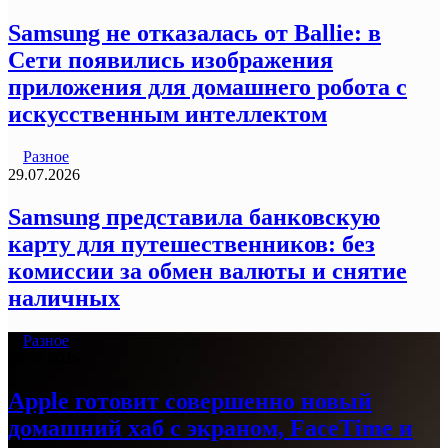
Samsung не отказалась от Ballie: в
Сети появились изображения
приложения для домашнего робота с
искусственным интеллектом
Разное
29.07.2026
Samsung представила банковскую
карту для путешественников: без
комиссии за обмен валюты и снятие
наличных
Разное
29.07.2026
Apple готовит совершенно новый
домашний хаб с экраном, FaceTime и