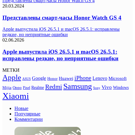
Представлены смарт-часы Honor Watch GS 4
20.03.2024
Представлены смарт-часы Honor Watch GS 4
Apple выпустила iOS 26.5.1 и macOS 26.5.1: исправлены
редкие, но неприятные ошибки
02.06.2026
Apple выпустила iOS 26.5.1 и macOS 26.5.1:
исправлены редкие, но неприятные ошибки
МЕТКИ
Apple
iPhone
Google
Lenovo
Huawei
Microsoft
Honor
ASUS
Samsung
Redmi
Vivo
Realme
Oppo
Windows
Mijia
Pixel
Sony
Xiaomi
Новые
Популярные
Комментарии