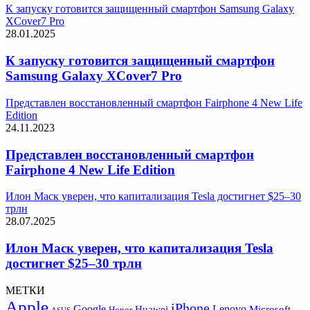
К запуску готовится защищенный смартфон Samsung Galaxy
XCover7 Pro
28.01.2025
К запуску готовится защищенный смартфон
Samsung Galaxy XCover7 Pro
Представлен восстановленный смартфон Fairphone 4 New Life
Edition
24.11.2023
Представлен восстановленный смартфон
Fairphone 4 New Life Edition
Илон Маск уверен, что капитализация Tesla достигнет $25–30
трлн
28.07.2025
Илон Маск уверен, что капитализация Tesla
достигнет $25–30 трлн
МЕТКИ
Apple
iPhone
Google
Lenovo
Huawei
Microsoft
Honor