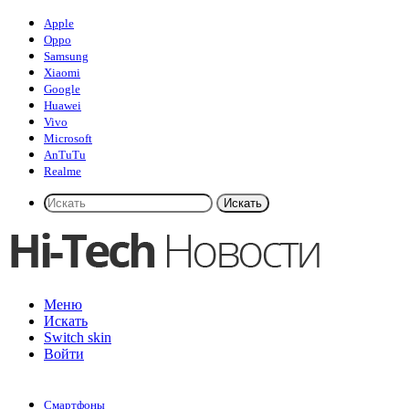
Apple
Oppo
Samsung
Xiaomi
Google
Huawei
Vivo
Microsoft
AnTuTu
Realme
Искать
Меню
Искать
Switch skin
Войти
Смартфоны