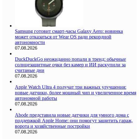
Samsung готовит смарт-часы Galaxy Aero: новинка
может отказаться от Wear OS ради рекордной
автономности
07.08.2026
DuckDuckGo неожиданно попали в тренд: обычные
солнцезащитные очки без камер и ИИ раскупили за
считаные дни
07.08.2026
Apple Watch Ultra 4 получат три важных улучшения:
новые датчики, более мощный чип и увеличенное время
автономной работы
07.08.2026
Abode представила новые датчики для умного дома с
поддержкой Apple Home: они помогут защитить гараж,
ворота и хозяйственные постройки
07.08.2026