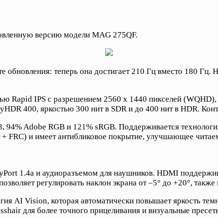
овленную версию модели MAG 275QF.
е обновления: теперь она достигает 210 Гц вместо 180 Гц.
 Rapid IPS с разрешением 2560 х 1440 пикселей (WQHD), ч
ayHDR 400, яркостью 300 нит в SDR и до 400 нит в HDR. Конт
P3, 94% Adobe RGB и 121% sRGB. Поддерживается технологи
т + FRC) и имеет антибликовое покрытие, улучшающее читае
Port 1.4a и аудиоразъемом для наушников. HDMI поддержив
 позволяет регулировать наклон экрана от –5° до +20°, так
ия AI Vision, которая автоматически повышает яркость тем
shair для более точного прицеливания и визуальные пресет