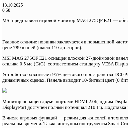
13.10.2025
0
58
MSI представила игровой монитор MAG 275QF E21 — обн
Главное отличие новинки заключается в повышенной частот
цене 789 юаней (около 110 долларов).
MSI MAG 275QF E21 оснащен плоской 27-дюймовой панелью
отклика 0.5 мс (GtG), соответствием стандарту VESA Displ
Устройство охватывает 95% цветового пространства DCI-
динамичных сценах. Панель выводит 10-битный цвет (8 би
Монитор оснащен двумя портами HDMI 2.0b, одним Display
DisplayPort доступен полный потенциал 210 Гц. Подставка
В числе игровых функций — режим для консолей и технолог
реальном времени. Также доступны инструменты Smart Cros