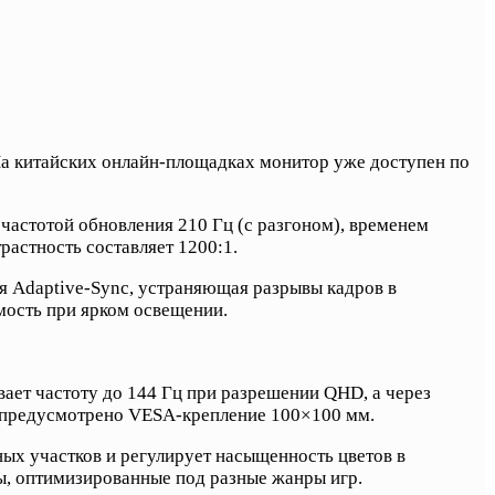
 На китайских онлайн-площадках монитор уже доступен по
астотой обновления 210 Гц (с разгоном), временем
растность составляет 1200:1.
я Adaptive-Sync, устраняющая разрывы кадров в
мость при ярком освещении.
ает частоту до 144 Гц при разрешении QHD, а через
же предусмотрено VESA-крепление 100×100 мм.
ных участков и регулирует насыщенность цветов в
ы, оптимизированные под разные жанры игр.