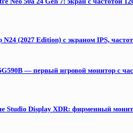
e Neo 50a 24 Gen 7: экран с частотой 12
 N24 (2027 Edition) с экраном IPS, част
5G590B — первый игровой монитор с час
е Studio Display XDR: фирменный монит