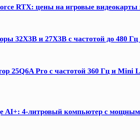
orce RTX: цены на игровые видеокарты 
ы 32X3B и 27X3B с частотой до 480 Гц 
ор 25Q6A Pro с частотой 360 Гц и Mini 
e AI+: 4-литровый компьютер с мощны