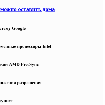
 можно оставить дома
стему Google
еменные процессоры Intel
ржкой AMD FreeSync
снижения разрешения
тупнее