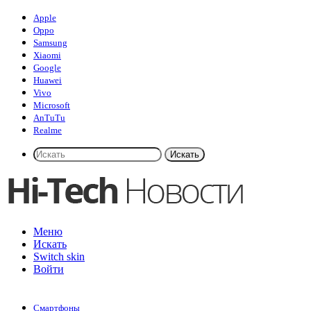
Apple
Oppo
Samsung
Xiaomi
Google
Huawei
Vivo
Microsoft
AnTuTu
Realme
Искать
Меню
Искать
Switch skin
Войти
Смартфоны