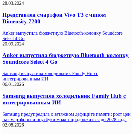
28.03.2024
Представлен смартфон Vivo T3 с чипом
Dimensity 7200
Anker выпустила бюджетную Bluetooth-колонку Soundcore
Select 4 Go
20.09.2024
Anker выпустила бюджетную Bluetooth-колонку
Soundcore Select 4 Go
Samsung выпустила холодильник Family Hub с
интегрированным ИИ
06.01.2026
Samsung выпустила холодильник Family Hub с
интегрированным ИИ
Samsung предупредила о затяжном дефиците памяти: рост цен
на смартфоны и ноутбуки может продолжиться до 2028 года
02.08.2026