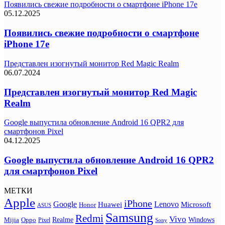
Появились свежие подробности о смартфоне iPhone 17e
05.12.2025
Появились свежие подробности о смартфоне
iPhone 17e
Представлен изогнутый монитор Red Magic Realm
06.07.2024
Представлен изогнутый монитор Red Magic
Realm
Google выпустила обновление Android 16 QPR2 для
смартфонов Pixel
04.12.2025
Google выпустила обновление Android 16 QPR2
для смартфонов Pixel
МЕТКИ
Apple
iPhone
Google
Lenovo
Huawei
Microsoft
Honor
ASUS
Samsung
Redmi
Vivo
Realme
Oppo
Windows
Mijia
Pixel
Sony