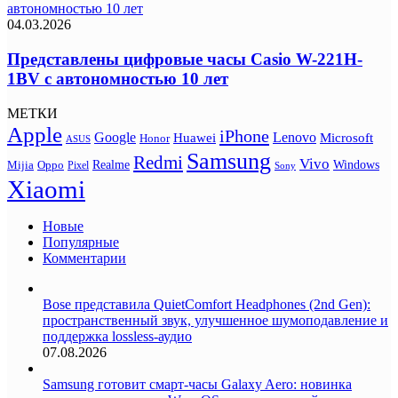
автономностью 10 лет
04.03.2026
Представлены цифровые часы Casio W-221H-
1BV с автономностью 10 лет
МЕТКИ
Apple
iPhone
Google
Lenovo
Huawei
Microsoft
Honor
ASUS
Samsung
Redmi
Vivo
Realme
Oppo
Windows
Mijia
Pixel
Sony
Xiaomi
Новые
Популярные
Комментарии
Bose представила QuietComfort Headphones (2nd Gen):
пространственный звук, улучшенное шумоподавление и
поддержка lossless-аудио
07.08.2026
Samsung готовит смарт-часы Galaxy Aero: новинка