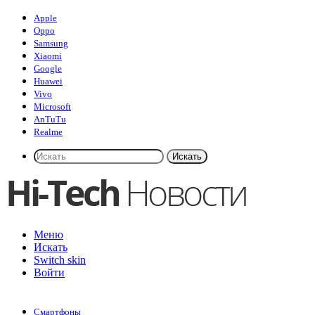
Apple
Oppo
Samsung
Xiaomi
Google
Huawei
Vivo
Microsoft
AnTuTu
Realme
Искать
Меню
Искать
Switch skin
Войти
Смартфоны