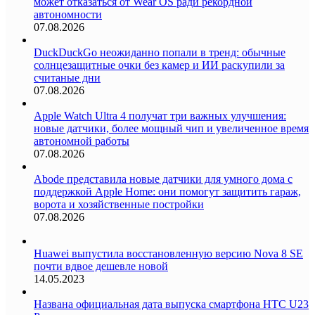
может отказаться от Wear OS ради рекордной
автономности
07.08.2026
DuckDuckGo неожиданно попали в тренд: обычные
солнцезащитные очки без камер и ИИ раскупили за
считаные дни
07.08.2026
Apple Watch Ultra 4 получат три важных улучшения:
новые датчики, более мощный чип и увеличенное время
автономной работы
07.08.2026
Abode представила новые датчики для умного дома с
поддержкой Apple Home: они помогут защитить гараж,
ворота и хозяйственные постройки
07.08.2026
Huawei выпустила восстановленную версию Nova 8 SE
почти вдвое дешевле новой
14.05.2023
Названа официальная дата выпуска смартфона HTC U23