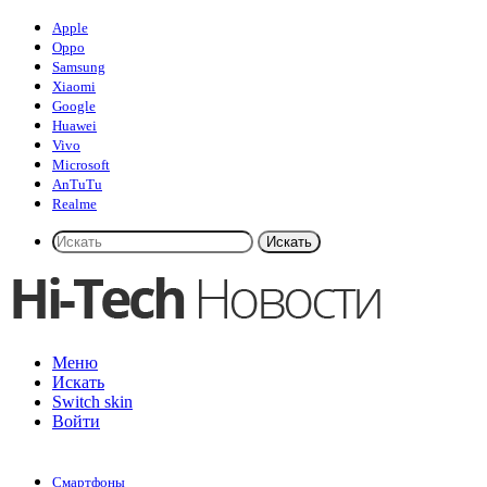
Apple
Oppo
Samsung
Xiaomi
Google
Huawei
Vivo
Microsoft
AnTuTu
Realme
Искать
Меню
Искать
Switch skin
Войти
Смартфоны