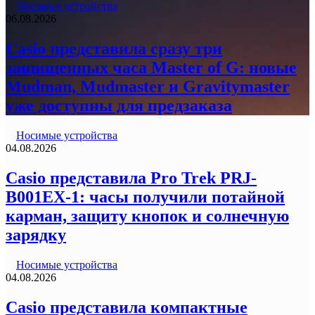
Носимые устройства
06.08.2026
Casio представила сразу три
защищенных часа Master of G: новые
Mudman, Mudmaster и Gravitymaster
уже доступны для предзаказа
Носимые устройства
04.08.2026
Casio представила Pro Trek PRJ-
B001EX-1: часы получили потайной
карман, защиту кнопок и солнечную
зарядку
Носимые устройства
04.08.2026
Casio представила компактные