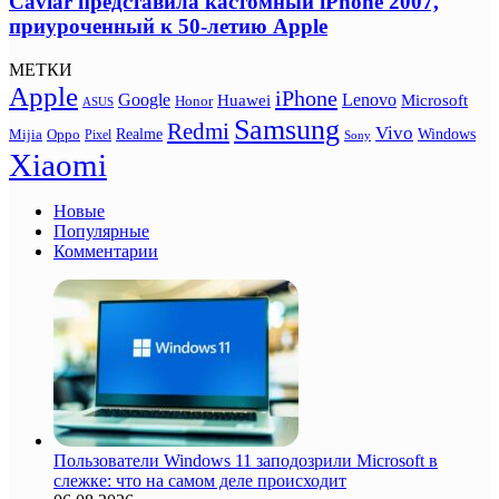
Caviar представила кастомный iPhone 2007,
приуроченный к 50-летию Apple
МЕТКИ
Apple
iPhone
Google
Lenovo
Huawei
Microsoft
Honor
ASUS
Samsung
Redmi
Vivo
Realme
Oppo
Windows
Mijia
Pixel
Sony
Xiaomi
Новые
Популярные
Комментарии
Пользователи Windows 11 заподозрили Microsoft в
слежке: что на самом деле происходит