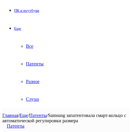
ПК и ноутбуки
Еще
Все
Патенты
Разное
Слухи
Главная
/
Еще
/
Патенты
/
Samsung запатентовала смарт-кольцо с
автоматической регулировки размера
Патенты