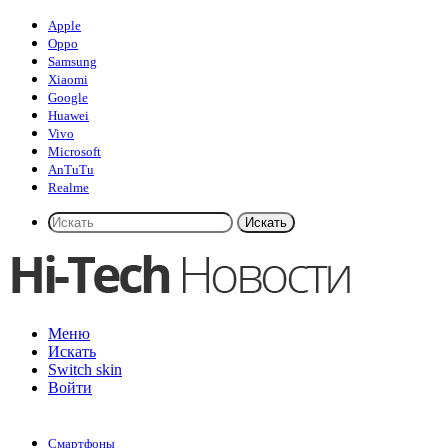
Apple
Oppo
Samsung
Xiaomi
Google
Huawei
Vivo
Microsoft
AnTuTu
Realme
Искать
Меню
Искать
Switch skin
Войти
Смартфоны