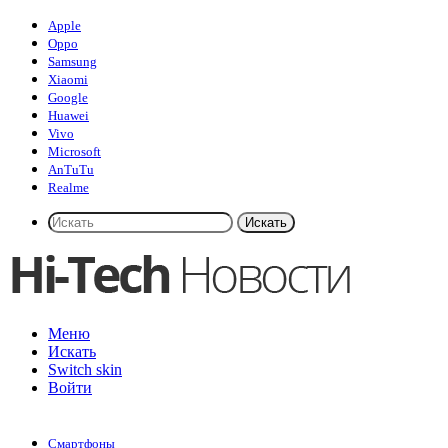
Apple
Oppo
Samsung
Xiaomi
Google
Huawei
Vivo
Microsoft
AnTuTu
Realme
Искать
Меню
Искать
Switch skin
Войти
Смартфоны