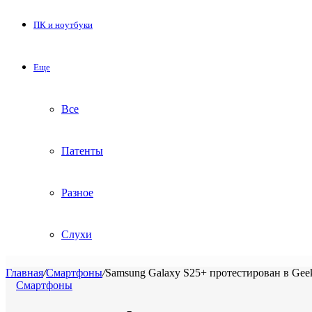
ПК и ноутбуки
Еще
Все
Патенты
Разное
Слухи
Главная
/
Смартфоны
/
Samsung Galaxy S25+ протестирован в Geek
Смартфоны