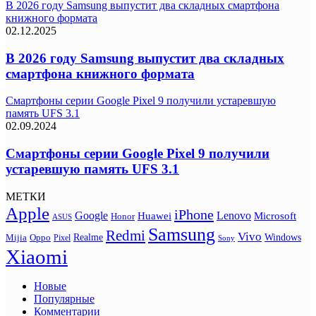
В 2026 году Samsung выпустит два складных смартфона
книжного формата
02.12.2025
В 2026 году Samsung выпустит два складных
смартфона книжного формата
Смартфоны серии Google Pixel 9 получили устаревшую
память UFS 3.1
02.09.2024
Смартфоны серии Google Pixel 9 получили
устаревшую память UFS 3.1
МЕТКИ
Apple
iPhone
Google
Lenovo
Huawei
Microsoft
Honor
ASUS
Samsung
Redmi
Vivo
Realme
Oppo
Windows
Mijia
Pixel
Sony
Xiaomi
Новые
Популярные
Комментарии