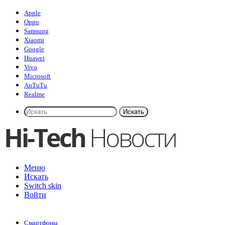
Apple
Oppo
Samsung
Xiaomi
Google
Huawei
Vivo
Microsoft
AnTuTu
Realme
Искать
Меню
Искать
Switch skin
Войти
Смартфоны