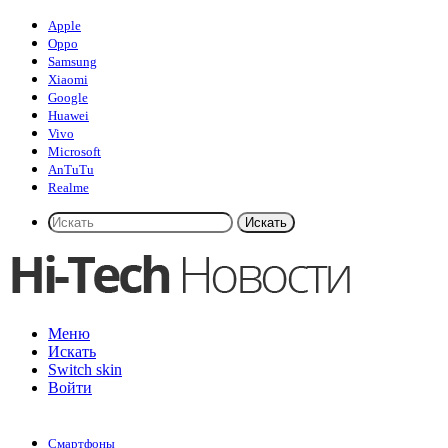
Apple
Oppo
Samsung
Xiaomi
Google
Huawei
Vivo
Microsoft
AnTuTu
Realme
Искать
Меню
Искать
Switch skin
Войти
Смартфоны