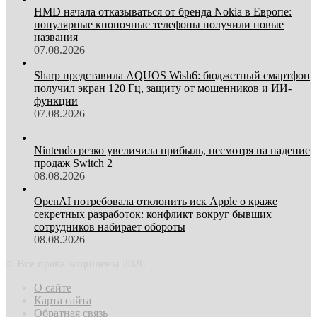
HMD начала отказываться от бренда Nokia в Европе:
популярные кнопочные телефоны получили новые
названия
07.08.2026
Sharp представила AQUOS Wish6: бюджетный смартфон
получил экран 120 Гц, защиту от мошенников и ИИ-
функции
07.08.2026
Nintendo резко увеличила прибыль, несмотря на падение
продаж Switch 2
08.08.2026
OpenAI потребовала отклонить иск Apple о краже
секретных разработок: конфликт вокруг бывших
сотрудников набирает обороты
08.08.2026
© Все права защищены 2026
О сайте
Карта сайта
Обратная связь