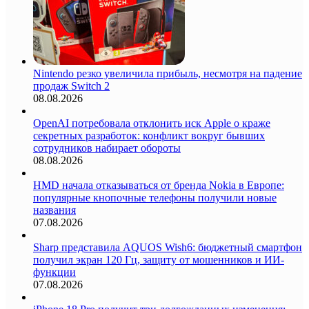
Nintendo резко увеличила прибыль, несмотря на падение
продаж Switch 2
08.08.2026
OpenAI потребовала отклонить иск Apple о краже
секретных разработок: конфликт вокруг бывших
сотрудников набирает обороты
08.08.2026
HMD начала отказываться от бренда Nokia в Европе:
популярные кнопочные телефоны получили новые
названия
07.08.2026
Sharp представила AQUOS Wish6: бюджетный смартфон
получил экран 120 Гц, защиту от мошенников и ИИ-
функции
07.08.2026