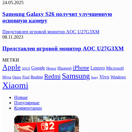
24.05.2025
Samsung Galaxy S26 получит улучшенную
основную камеру
Представлен игровой монитор AOC U27G3XM
08.11.2023
Представлен игровой монитор AOC U27G3XM
МЕТКИ
Apple
iPhone
Google
Lenovo
Huawei
Microsoft
Honor
ASUS
Samsung
Redmi
Vivo
Realme
Oppo
Windows
Mijia
Pixel
Sony
Xiaomi
Новые
Популярные
Комментарии