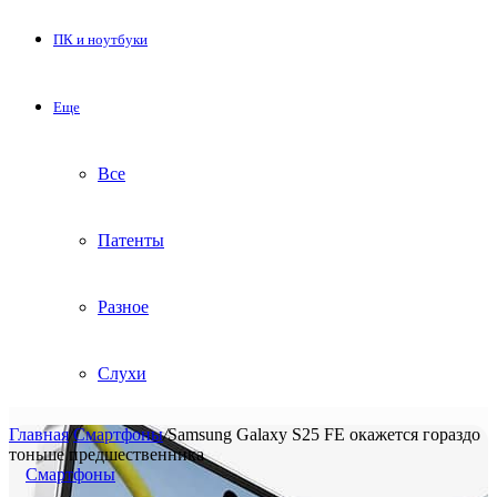
ПК и ноутбуки
Еще
Все
Патенты
Разное
Слухи
Главная
/
Смартфоны
/
Samsung Galaxy S25 FE окажется гораздо
тоньше предшественника
Смартфоны