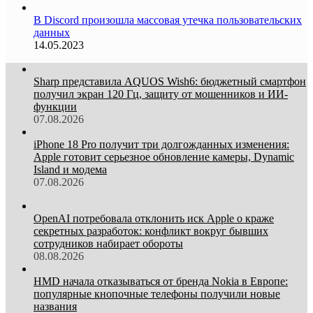
В Discord произошла массовая утечка пользовательских
данных
14.05.2023
Sharp представила AQUOS Wish6: бюджетный смартфон
получил экран 120 Гц, защиту от мошенников и ИИ-
функции
07.08.2026
iPhone 18 Pro получит три долгожданных изменения:
Apple готовит серьезное обновление камеры, Dynamic
Island и модема
07.08.2026
OpenAI потребовала отклонить иск Apple о краже
секретных разработок: конфликт вокруг бывших
сотрудников набирает обороты
08.08.2026
HMD начала отказываться от бренда Nokia в Европе:
популярные кнопочные телефоны получили новые
названия