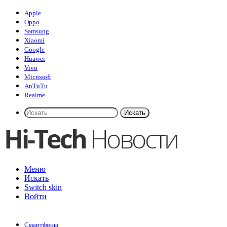
Apple
Oppo
Samsung
Xiaomi
Google
Huawei
Vivo
Microsoft
AnTuTu
Realme
Искать
Меню
Искать
Switch skin
Войти
Смартфоны