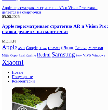
Apple пересматривает стратегию AR и Vision Pro: ставка
делается на смарт-очки
05.06.2026
Apple пересматривает стратегию AR и Vision Pro:
ставка делается на смарт-очки
МЕТКИ
Apple
iPhone
Google
Lenovo
Huawei
Microsoft
Honor
ASUS
Samsung
Redmi
Vivo
Realme
Oppo
Windows
Mijia
Pixel
Sony
Xiaomi
Новые
Популярные
Комментарии