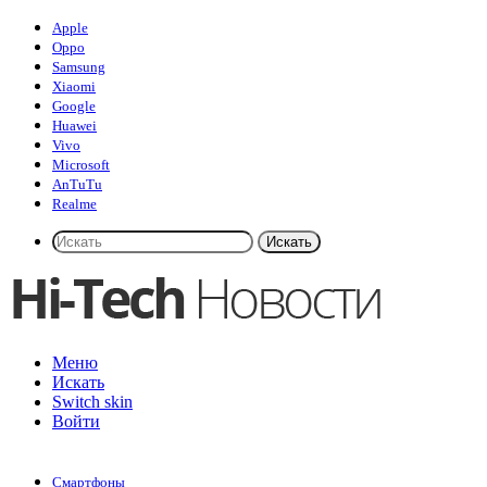
Apple
Oppo
Samsung
Xiaomi
Google
Huawei
Vivo
Microsoft
AnTuTu
Realme
Искать
Меню
Искать
Switch skin
Войти
Смартфоны