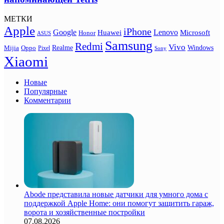
МЕТКИ
Apple
iPhone
Google
Lenovo
Huawei
Microsoft
Honor
ASUS
Samsung
Redmi
Vivo
Realme
Oppo
Windows
Mijia
Pixel
Sony
Xiaomi
Новые
Популярные
Комментарии
Abode представила новые датчики для умного дома с
поддержкой Apple Home: они помогут защитить гараж,
ворота и хозяйственные постройки
07.08.2026