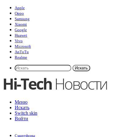
Apple
Oppo
Samsung
Xiaomi
Google
Huawei
Vivo
Microsoft
AnTuTu
Realme
Искать
Меню
Искать
Switch skin
Войти
Смартфоны