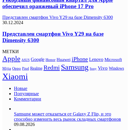
обеспечил оранжевый iPhone 17 Pro
Представлен смартфон Vivo Y29 на базе Dimensity 6300
30.12.2024
Представлен смартфон Vivo Y29 на базе
Dimensity 6300
МЕТКИ
Apple
iPhone
Google
Lenovo
Huawei
Microsoft
Honor
ASUS
Samsung
Redmi
Vivo
Realme
Oppo
Windows
Mijia
Pixel
Sony
Xiaomi
Новые
Популярные
Комментарии
Samsung может отказаться от Galaxy Z Flip, и это
способно изменить весь рынок складных смартфонов
09.08.2026