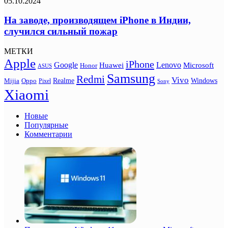
05.10.2024
На заводе, производящем iPhone в Индии,
случился сильный пожар
МЕТКИ
Apple
iPhone
Google
Lenovo
Huawei
Microsoft
Honor
ASUS
Samsung
Redmi
Vivo
Realme
Oppo
Windows
Mijia
Pixel
Sony
Xiaomi
Новые
Популярные
Комментарии