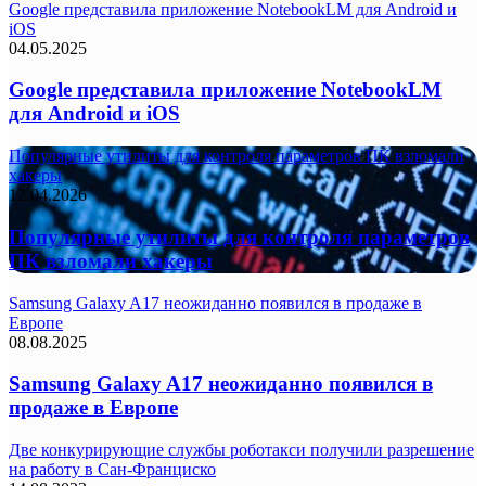
Google представила приложение NotebookLM для Android и
iOS
04.05.2025
Google представила приложение NotebookLM
для Android и iOS
Популярные утилиты для контроля параметров ПК взломали
хакеры
12.04.2026
Популярные утилиты для контроля параметров
ПК взломали хакеры
Samsung Galaxy A17 неожиданно появился в продаже в
Европе
08.08.2025
Samsung Galaxy A17 неожиданно появился в
продаже в Европе
Две конкурирующие службы роботакси получили разрешение
на работу в Сан-Франциско