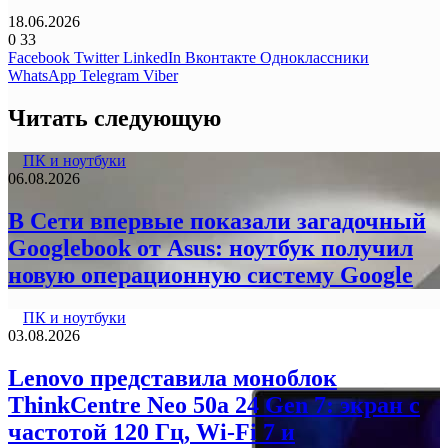
18.06.2026
0
33
Facebook
Twitter
LinkedIn
Вконтакте
Одноклассники
WhatsApp
Telegram
Viber
Читать следующую
ПК и ноутбуки
06.08.2026
В Сети впервые показали загадочный
Googlebook от Asus: ноутбук получил
новую операционную систему Google
ПК и ноутбуки
03.08.2026
Lenovo представила моноблок
ThinkCentre Neo 50a 24 Gen 7: экран с
частотой 120 Гц, Wi-Fi 7 и