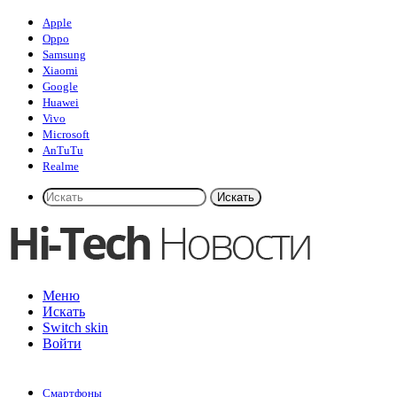
Apple
Oppo
Samsung
Xiaomi
Google
Huawei
Vivo
Microsoft
AnTuTu
Realme
Искать
Меню
Искать
Switch skin
Войти
Смартфоны