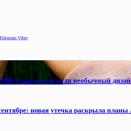
Telegram
Viber
 1990-х: часы получили необычный дизай
сентябре: новая утечка раскрыла планы 