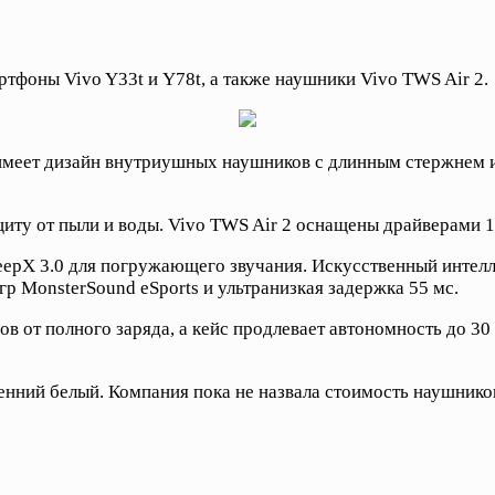
тфоны Vivo Y33t и Y78t, а также наушники Vivo TWS Air 2.
имеет дизайн внутриушных наушников с длинным стержнем и 
ту от пыли и воды. Vivo TWS Air 2 оснащены драйверами 14
epX 3.0 для погружающего звучания. Искусственный интелл
р MonsterSound eSports и ультранизкая задержка 55 мс.
ов от полного заряда, а кейс продлевает автономность до 3
енний белый. Компания пока не назвала стоимость наушнико