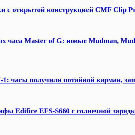
и с открытой конструкцией CMF Clip P
х часа Master of G: новые Mudman, Mud
X-1: часы получили потайной карман, за
афы Edifice EFS-S660 с солнечной заряд