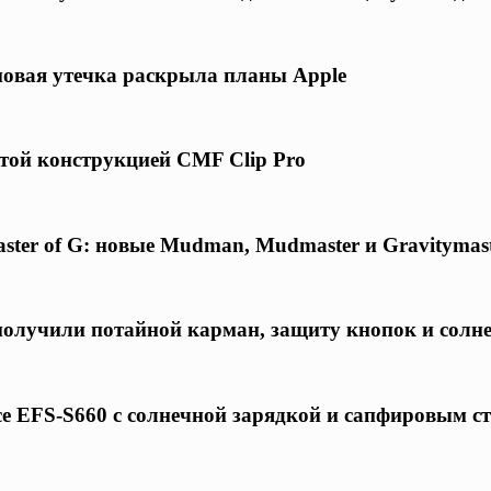
 новая утечка раскрыла планы Apple
той конструкцией CMF Clip Pro
ster of G: новые Mudman, Mudmaster и Gravitymas
 получили потайной карман, защиту кнопок и солн
ce EFS-S660 с солнечной зарядкой и сапфировым с