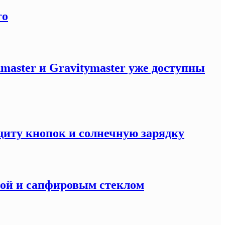
ro
master и Gravitymaster уже доступны
щиту кнопок и солнечную зарядку
кой и сапфировым стеклом