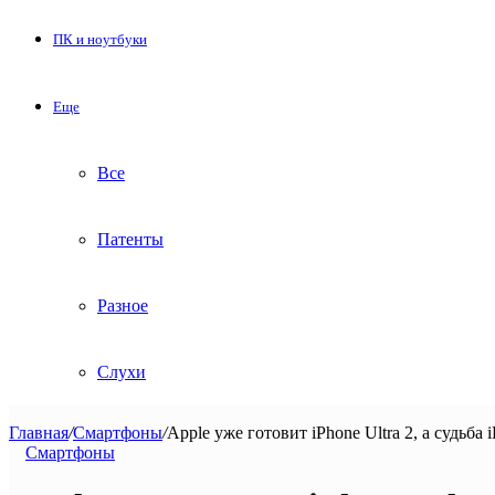
ПК и ноутбуки
Еще
Все
Патенты
Разное
Слухи
Главная
/
Смартфоны
/
Apple уже готовит iPhone Ultra 2, а судьба 
Смартфоны