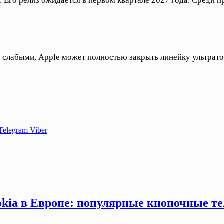
2. Его релиз ожидается в первом квартале 2027 года. Среди
слабыми, Apple может полностью закрыть линейку ультратон
Telegram
Viber
okia в Европе: популярные кнопочные т