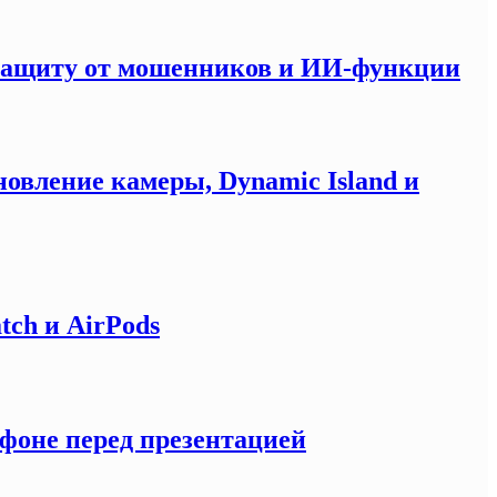
 защиту от мошенников и ИИ-функции
новление камеры, Dynamic Island и
tch и AirPods
тфоне перед презентацией