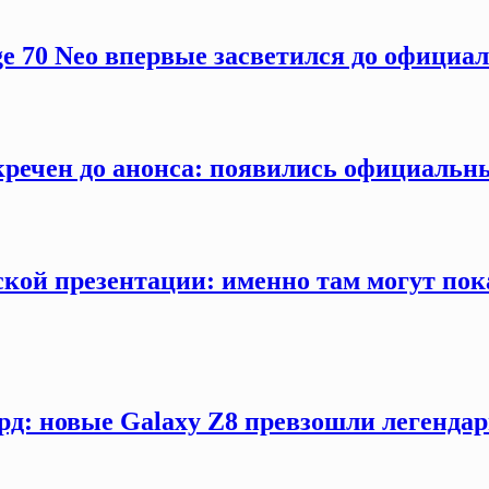
ge 70 Neo впервые засветился до официа
секречен до анонса: появились официаль
кой презентации: именно там могут пока
рд: новые Galaxy Z8 превзошли легендар