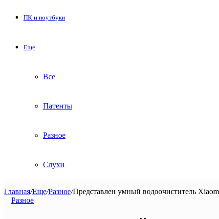
ПК и ноутбуки
Еще
Все
Патенты
Разное
Слухи
Главная
/
Еще
/
Разное
/
Представлен умный водоочиститель Xiaomi M
Разное