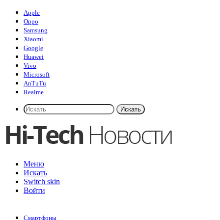
Apple
Oppo
Samsung
Xiaomi
Google
Huawei
Vivo
Microsoft
AnTuTu
Realme
Искать
Меню
Искать
Switch skin
Войти
Смартфоны