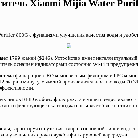
тель Xiaomi Mijia Water Purif
Purifier 800G с функциями улучшения качества воды и удобс
вляет 1799 юаней ($246). Устройство имеет интеллектуальны
итель оснащен индикаторами состояния Wi-Fi и предупрежд
 система фильтрации с RO композитным фильтром и PPC комп
.12 литра в минуту, с чистой производительностью воды 70.
эффективности.
ых чипов RFID в обоих фильтрах. Эти чипы предоставляют с
дого фильтрующего картриджа составляет 5 лет и стоит он 
воды, гарантируя отсутствие хлора в основной линии водосн
ра и увеличения срока службы фильтрующей картриджа.