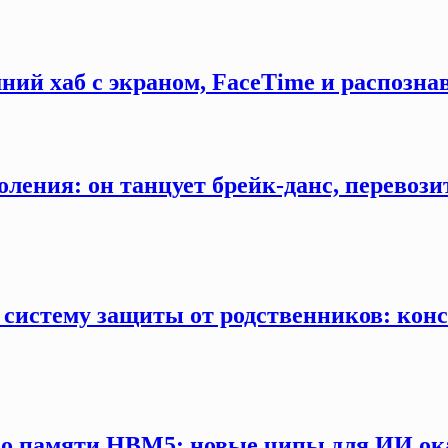
ний хаб с экраном, FaceTime и распозна
оления: он танцует брейк-данс, перевозит
 систему защиты от родственников: конс
 о памяти HBM5: новые чипы для ИИ ока