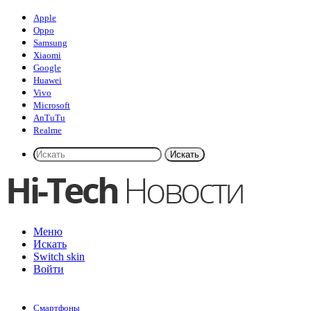
Apple
Oppo
Samsung
Xiaomi
Google
Huawei
Vivo
Microsoft
AnTuTu
Realme
Искать
Меню
Искать
Switch skin
Войти
Смартфоны