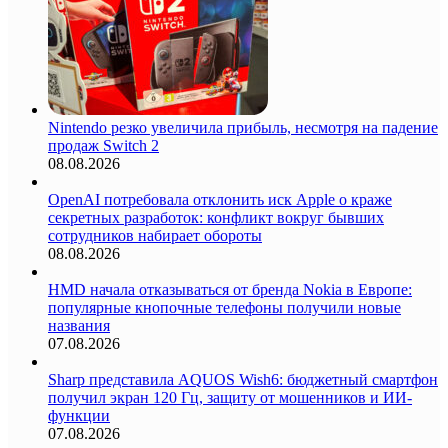
Nintendo резко увеличила прибыль, несмотря на падение
продаж Switch 2
08.08.2026
OpenAI потребовала отклонить иск Apple о краже
секретных разработок: конфликт вокруг бывших
сотрудников набирает обороты
08.08.2026
HMD начала отказываться от бренда Nokia в Европе:
популярные кнопочные телефоны получили новые
названия
07.08.2026
Sharp представила AQUOS Wish6: бюджетный смартфон
получил экран 120 Гц, защиту от мошенников и ИИ-
функции
07.08.2026