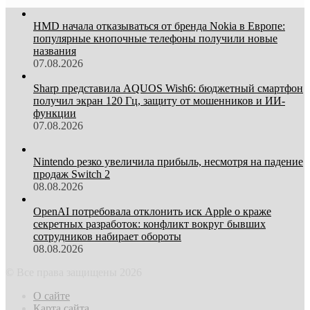
HMD начала отказываться от бренда Nokia в Европе:
популярные кнопочные телефоны получили новые
названия
07.08.2026
Sharp представила AQUOS Wish6: бюджетный смартфон
получил экран 120 Гц, защиту от мошенников и ИИ-
функции
07.08.2026
Nintendo резко увеличила прибыль, несмотря на падение
продаж Switch 2
08.08.2026
OpenAI потребовала отклонить иск Apple о краже
секретных разработок: конфликт вокруг бывших
сотрудников набирает обороты
08.08.2026
© Все права защищены 2026
О сайте
Карта сайта