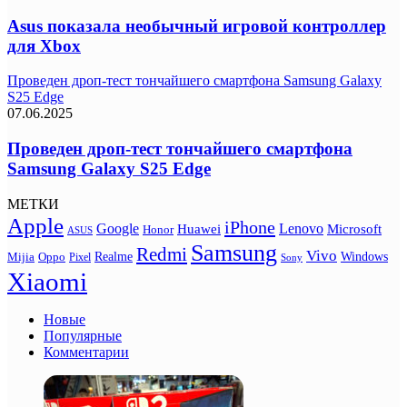
Asus показала необычный игровой контроллер
для Xbox
Проведен дроп-тест тончайшего смартфона Samsung Galaxy
S25 Edge
07.06.2025
Проведен дроп-тест тончайшего смартфона
Samsung Galaxy S25 Edge
МЕТКИ
Apple
iPhone
Google
Lenovo
Huawei
Microsoft
Honor
ASUS
Samsung
Redmi
Vivo
Realme
Oppo
Windows
Mijia
Pixel
Sony
Xiaomi
Новые
Популярные
Комментарии