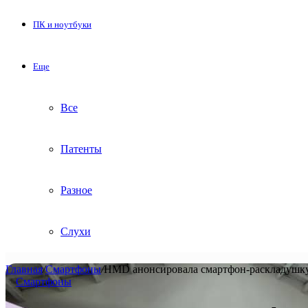
ПК и ноутбуки
Еще
Все
Патенты
Разное
Слухи
Главная
/
Смартфоны
/
HMD анонсировала смартфон-раскладушку B
Смартфоны