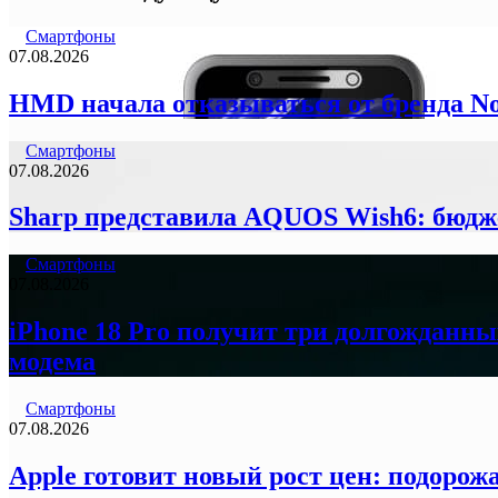
Смартфоны
07.08.2026
HMD начала отказываться от бренда N
Смартфоны
07.08.2026
Sharp представила AQUOS Wish6: бюдж
Смартфоны
07.08.2026
iPhone 18 Pro получит три долгожданны
модема
Смартфоны
07.08.2026
Apple готовит новый рост цен: подорожа