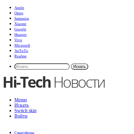
Apple
Oppo
Samsung
Xiaomi
Google
Huawei
Vivo
Microsoft
AnTuTu
Realme
Искать
Меню
Искать
Switch skin
Войти
Смартфоны