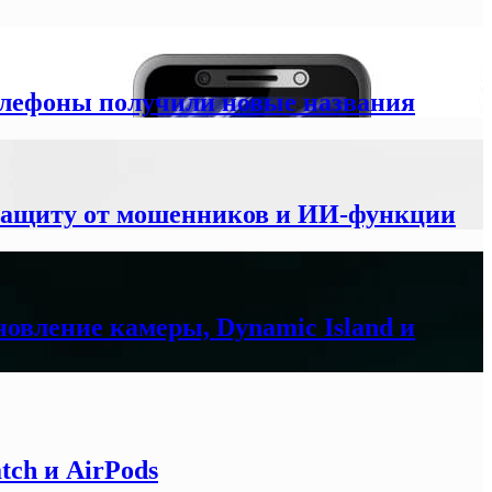
елефоны получили новые названия
 защиту от мошенников и ИИ-функции
новление камеры, Dynamic Island и
tch и AirPods