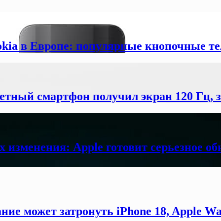
okia в Европе: популярные кнопочные т
етный смартфон получил экран 120 Гц,
х изменения: Apple готовит серьезное об
ние может затронуть iPhone 18, Apple Wa