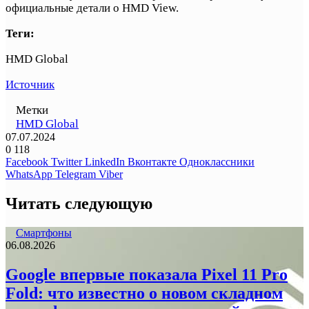
официальные детали о HMD View.
Теги:
HMD Global
Источник
Метки
HMD Global
07.07.2024
0
118
Facebook
Twitter
LinkedIn
Вконтакте
Одноклассники
WhatsApp
Telegram
Viber
Читать следующую
Смартфоны
06.08.2026
Google впервые показала Pixel 11 Pro
Fold: что известно о новом складном