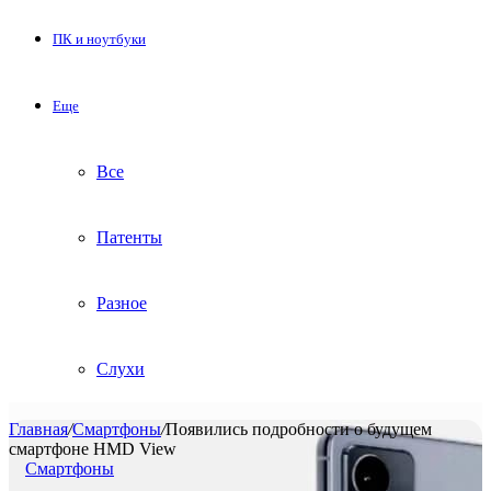
ПК и ноутбуки
Еще
Все
Патенты
Разное
Слухи
Главная
/
Смартфоны
/
Появились подробности о будущем
смартфоне HMD View
Смартфоны