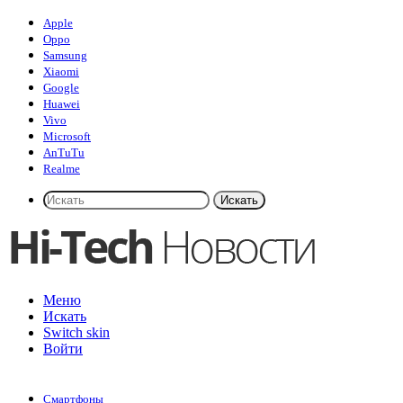
Apple
Oppo
Samsung
Xiaomi
Google
Huawei
Vivo
Microsoft
AnTuTu
Realme
Искать
Меню
Искать
Switch skin
Войти
Смартфоны