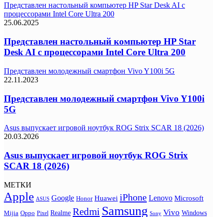
Представлен настольный компьютер HP Star Desk AI с
процессорами Intel Core Ultra 200
25.06.2025
Представлен настольный компьютер HP Star
Desk AI с процессорами Intel Core Ultra 200
Представлен молодежный смартфон Vivo Y100i 5G
22.11.2023
Представлен молодежный смартфон Vivo Y100i
5G
Asus выпускает игровой ноутбук ROG Strix SCAR 18 (2026)
20.03.2026
Asus выпускает игровой ноутбук ROG Strix
SCAR 18 (2026)
МЕТКИ
Apple
iPhone
Google
Lenovo
Huawei
Microsoft
Honor
ASUS
Samsung
Redmi
Vivo
Realme
Oppo
Windows
Mijia
Pixel
Sony