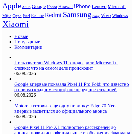
Apple
iPhone
Google
Lenovo
Huawei
Microsoft
Honor
ASUS
Samsung
Redmi
Vivo
Realme
Oppo
Windows
Mijia
Pixel
Sony
Xiaomi
Новые
Популярные
Комментарии
Пользователи Windows 11 заподозрили Microsoft в
слежке: что на самом деле происходит
06.08.2026
Google впервые показала Pixel 11 Pro Fold: что известно
о новом складном смартфоне перед презентацией
06.08.2026
Motorola готовит еще одну новинку: Edge 70 Neo
впервые засветился до официального анонса
06.08.2026
Google Pixel 11 Pro XL полностью рассекречен до
анонса: появились официальные изображения флагмана