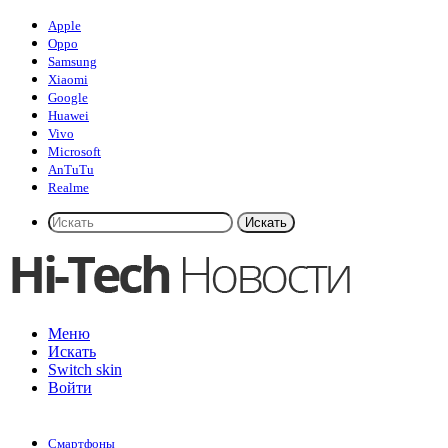
Apple
Oppo
Samsung
Xiaomi
Google
Huawei
Vivo
Microsoft
AnTuTu
Realme
Искать
Меню
Искать
Switch skin
Войти
Смартфоны