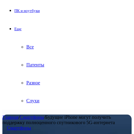
ПК и ноутбуки
Еще
Все
Патенты
Разное
Слухи
Главная
/
Смартфоны
/
Будущие iPhone могут получить
поддержку полноценного спутникового 5G-интернета
Смартфоны