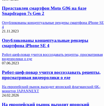
Представлен смартфон Moto G96 на базе
Snapdragon 7s Gen 2
Опубликованы концептуальные рендеры смартфона iPhone SE
4
21.11.2023
Опубликованы концептуальные рендеры
смартфона iPhone SE 4
Робот-шеф-повар учится воссоздавать рецепты, просматривая
видеоролики о еде
07.06.2023
Робот-шеф-повар учится воссоздавать рецепты,
просматривая видеоролики о еде
На европейский рынок выходит японский флагманский 6K-
монитор JAPANNEXT
24.02.2026
На европейский рынок выходит японский