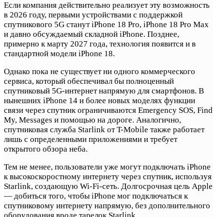
Если компания действительно реализует эту возможность
в 2026 году, первыми устройствами с поддержкой
спутникового 5G станут iPhone 18 Pro, iPhone 18 Pro Max
и давно обсуждаемый складной iPhone. Позднее,
примерно к марту 2027 года, технология появится и в
стандартной модели iPhone 18.
Однако пока не существует ни одного коммерческого
сервиса, который обеспечивал бы полноценный
спутниковый 5G-интернет напрямую для смартфонов. В
нынешних iPhone 14 и более новых моделях функции
связи через спутник ограничиваются Emergency SOS, Find
My, Messages и помощью на дороге. Аналогично,
спутниковая служба Starlink от T-Mobile также работает
лишь с определенными приложениями и требует
открытого обзора неба.
Тем не менее, пользователи уже могут подключать iPhone
к высокоскоростному интернету через спутник, используя
Starlink, создающую Wi-Fi-сеть. Долгосрочная цель Apple
— добиться того, чтобы iPhone мог подключаться к
спутниковому интернету напрямую, без дополнительного
оборудования вроде тарелок Starlink.