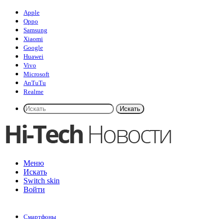
Apple
Oppo
Samsung
Xiaomi
Google
Huawei
Vivo
Microsoft
AnTuTu
Realme
Искать
Меню
Искать
Switch skin
Войти
Смартфоны