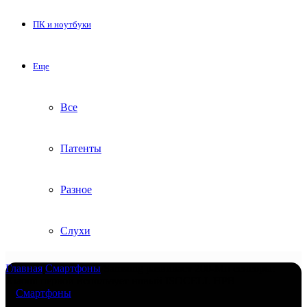
ПК и ноутбуки
Еще
Все
Патенты
Разное
Слухи
Главная
/
Смартфоны
/
Samsung развивает 200-Мп сенсоры:
Xiaomi первой использует новый ISOCELL HPB
Смартфоны