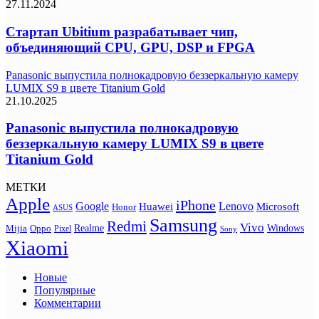
27.11.2024
Стартап Ubitium разрабатывает чип,
объединяющий CPU, GPU, DSP и FPGA
Panasonic выпустила полнокадровую беззеркальную камеру
LUMIX S9 в цвете Titanium Gold
21.10.2025
Panasonic выпустила полнокадровую
беззеркальную камеру LUMIX S9 в цвете
Titanium Gold
МЕТКИ
Apple
iPhone
Google
Lenovo
Huawei
Microsoft
Honor
ASUS
Samsung
Redmi
Vivo
Realme
Oppo
Windows
Mijia
Pixel
Sony
Xiaomi
Новые
Популярные
Комментарии