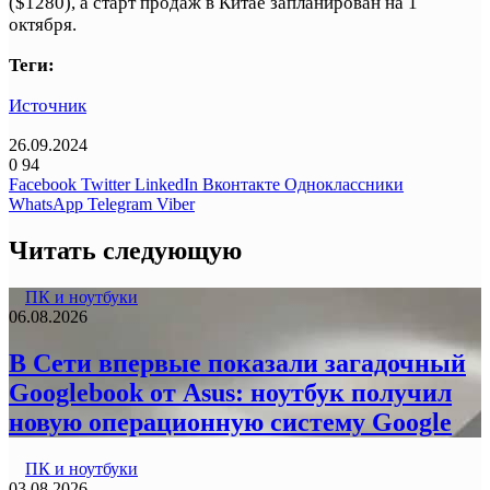
($1280), а старт продаж в Китае запланирован на 1
октября.
Теги:
Источник
26.09.2024
0
94
Facebook
Twitter
LinkedIn
Вконтакте
Одноклассники
WhatsApp
Telegram
Viber
Читать следующую
ПК и ноутбуки
06.08.2026
В Сети впервые показали загадочный
Googlebook от Asus: ноутбук получил
новую операционную систему Google
ПК и ноутбуки
03.08.2026