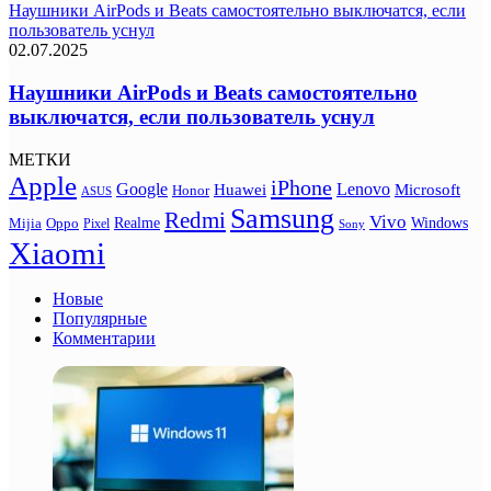
Наушники AirPods и Beats самостоятельно выключатся, если
пользователь уснул
02.07.2025
Наушники AirPods и Beats самостоятельно
выключатся, если пользователь уснул
МЕТКИ
Apple
iPhone
Google
Lenovo
Huawei
Microsoft
Honor
ASUS
Samsung
Redmi
Vivo
Realme
Oppo
Windows
Mijia
Pixel
Sony
Xiaomi
Новые
Популярные
Комментарии