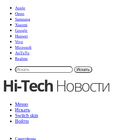
Apple
Oppo
Samsung
Xiaomi
Google
Huawei
Vivo
Microsoft
AnTuTu
Realme
Искать
Меню
Искать
Switch skin
Войти
Смартфоны