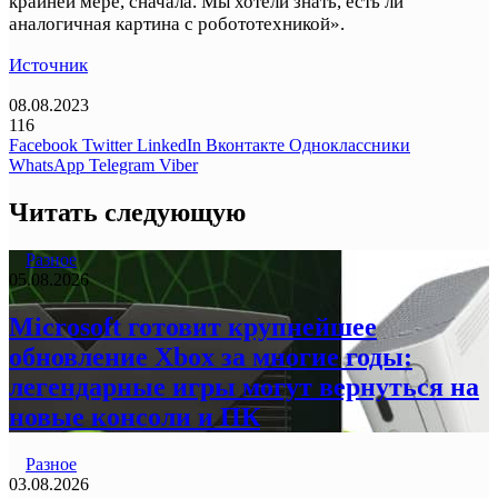
крайней мере, сначала. Мы хотели знать, есть ли
аналогичная картина с робототехникой».
Источник
08.08.2023
116
Facebook
Twitter
LinkedIn
Вконтакте
Одноклассники
WhatsApp
Telegram
Viber
Читать следующую
Разное
05.08.2026
Microsoft готовит крупнейшее
обновление Xbox за многие годы:
легендарные игры могут вернуться на
новые консоли и ПК
Разное
03.08.2026