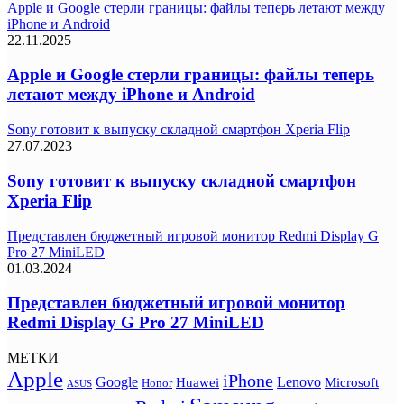
Apple и Google стерли границы: файлы теперь летают между
iPhone и Android
22.11.2025
Apple и Google стерли границы: файлы теперь
летают между iPhone и Android
Sony готовит к выпуску складной смартфон Xperia Flip
27.07.2023
Sony готовит к выпуску складной смартфон
Xperia Flip
Представлен бюджетный игровой монитор Redmi Display G
Pro 27 MiniLED
01.03.2024
Представлен бюджетный игровой монитор
Redmi Display G Pro 27 MiniLED
МЕТКИ
Apple
iPhone
Google
Lenovo
Huawei
Microsoft
Honor
ASUS