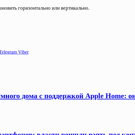
ановить горизонтально или вертикально.
Telegram
Viber
много дома с поддержкой Apple Home: о
мартфонов: власти решили взять под кон