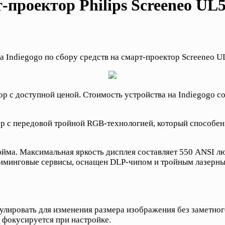
проектор Philips Screeneo UL
а Indiegogo по сбору средств на смарт-проектор Screeneo U
 с доступной ценой. Стоимость устройства на Indiegogo сос
р с передовой тройной RGB-технологией, который способе
юйма. Максимальная яркость дисплея составляет 550 ANSI л
иминговые сервисы, оснащен DLP-чипом и тройным лазерным
улировать для изменения размера изображения без заметног
 фокусируется при настройке.