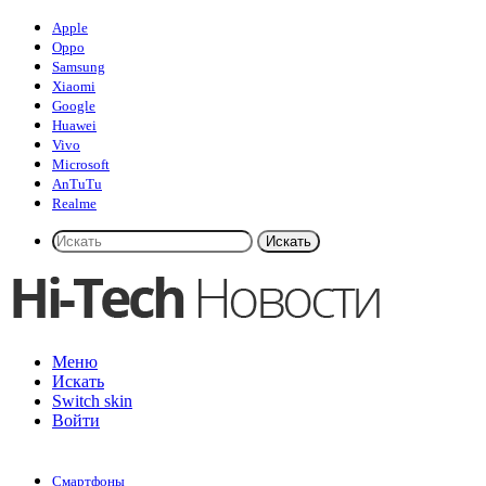
Apple
Oppo
Samsung
Xiaomi
Google
Huawei
Vivo
Microsoft
AnTuTu
Realme
Искать
Меню
Искать
Switch skin
Войти
Смартфоны