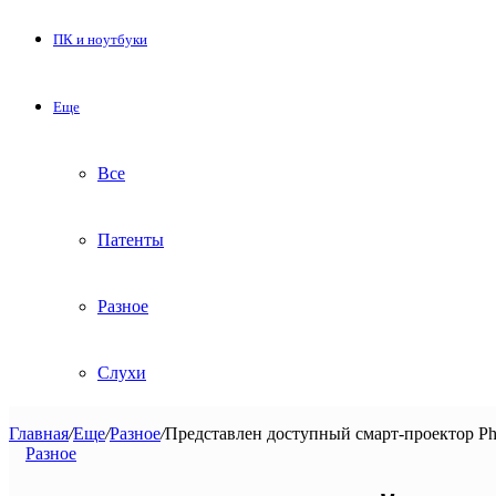
ПК и ноутбуки
Еще
Все
Патенты
Разное
Слухи
Главная
/
Еще
/
Разное
/
Представлен доступный смарт-проектор Phi
Разное