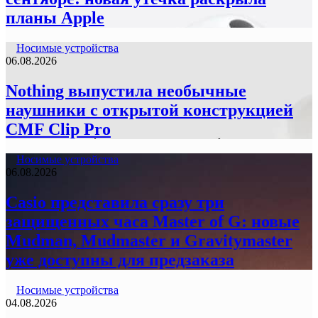
планы Apple
Носимые устройства
06.08.2026
Nothing выпустила необычные
наушники с открытой конструкцией
CMF Clip Pro
Носимые устройства
06.08.2026
Casio представила сразу три
защищенных часа Master of G: новые
Mudman, Mudmaster и Gravitymaster
уже доступны для предзаказа
Носимые устройства
04.08.2026