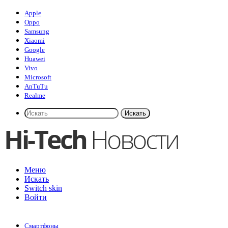
Apple
Oppo
Samsung
Xiaomi
Google
Huawei
Vivo
Microsoft
AnTuTu
Realme
Искать
Меню
Искать
Switch skin
Войти
Смартфоны