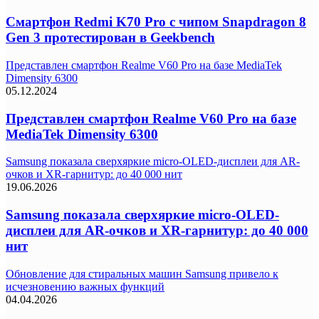
Смартфон Redmi K70 Pro с чипом Snapdragon 8
Gen 3 протестирован в Geekbench
Представлен смартфон Realme V60 Pro на базе MediaTek
Dimensity 6300
05.12.2024
Представлен смартфон Realme V60 Pro на базе
MediaTek Dimensity 6300
Samsung показала сверхяркие micro-OLED-дисплеи для AR-
очков и XR-гарнитур: до 40 000 нит
19.06.2026
Samsung показала сверхяркие micro-OLED-
дисплеи для AR-очков и XR-гарнитур: до 40 000
нит
Обновление для стиральных машин Samsung привело к
исчезновению важных функций
04.04.2026