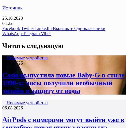
Источник
25.10.2023
0
122
Facebook
Twitter
LinkedIn
Вконтакте
Одноклассники
WhatsApp
Telegram
Viber
Читать следующую
Носимые устройства
06.08.2026
Casio выпустила новые Baby-G в стиле
1990-х: часы получили необычный
дизайн и защиту от воды
Носимые устройства
06.08.2026
AirPods с камерами могут выйти уже в
сентябре: новая утечка раскрыла