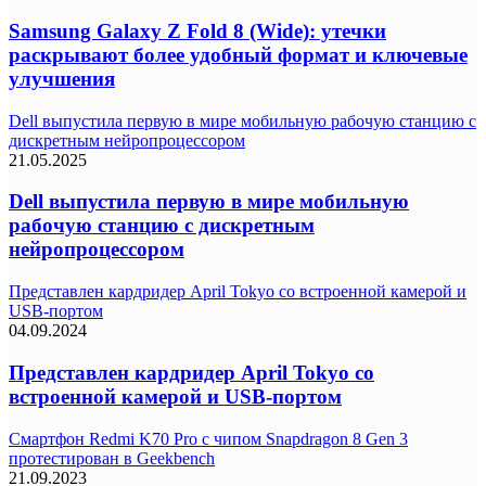
Samsung Galaxy Z Fold 8 (Wide): утечки
раскрывают более удобный формат и ключевые
улучшения
Dell выпустила первую в мире мобильную рабочую станцию с
дискретным нейропроцессором
21.05.2025
Dell выпустила первую в мире мобильную
рабочую станцию с дискретным
нейропроцессором
Представлен кардридер April Tokyo со встроенной камерой и
USB-портом
04.09.2024
Представлен кардридер April Tokyo со
встроенной камерой и USB-портом
Смартфон Redmi K70 Pro с чипом Snapdragon 8 Gen 3
протестирован в Geekbench
21.09.2023