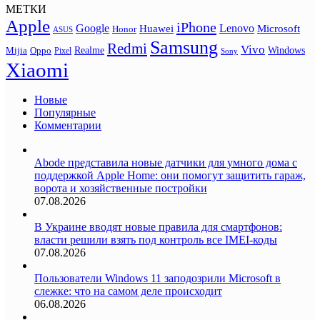
МЕТКИ
Apple
iPhone
Google
Lenovo
Huawei
Microsoft
Honor
ASUS
Samsung
Redmi
Vivo
Realme
Oppo
Windows
Mijia
Pixel
Sony
Xiaomi
Новые
Популярные
Комментарии
Abode представила новые датчики для умного дома с
поддержкой Apple Home: они помогут защитить гараж,
ворота и хозяйственные постройки
07.08.2026
В Украине вводят новые правила для смартфонов:
власти решили взять под контроль все IMEI-коды
07.08.2026
Пользователи Windows 11 заподозрили Microsoft в
слежке: что на самом деле происходит
06.08.2026