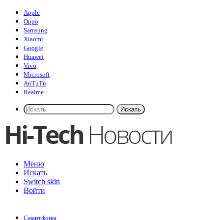
Apple
Oppo
Samsung
Xiaomi
Google
Huawei
Vivo
Microsoft
AnTuTu
Realme
Искать
Меню
Искать
Switch skin
Войти
Смартфоны