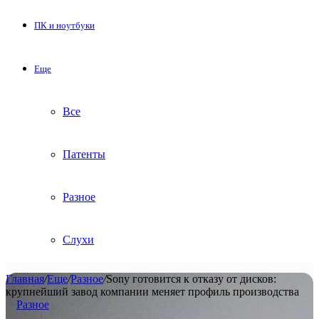
ПК и ноутбуки
Еще
Все
Патенты
Разное
Слухи
Главная
/
Еще
/
Разное
/
Sony готовится к отказу от дисков:
крупнейший завод компании меняет профиль производства
Разное