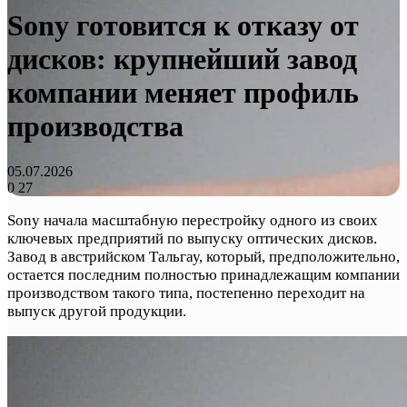
Sony готовится к отказу от
дисков: крупнейший завод
компании меняет профиль
производства
05.07.2026
0
27
Sony начала масштабную перестройку одного из своих
ключевых предприятий по выпуску оптических дисков.
Завод в австрийском Тальгау, который, предположительно,
остается последним полностью принадлежащим компании
производством такого типа, постепенно переходит на
выпуск другой продукции.