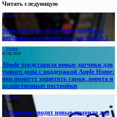
Читать следующую
Разное
08.08.2026
Nintendo резко увеличила прибыль,
несмотря на падение продаж Switch 2
Разное
07.08.2026
Abode представила новые датчики для
умного дома с поддержкой Apple Home:
они помогут защитить гараж, ворота и
хозяйственные постройки
Разное
07.08.2026
В Украине вводят новые правила для