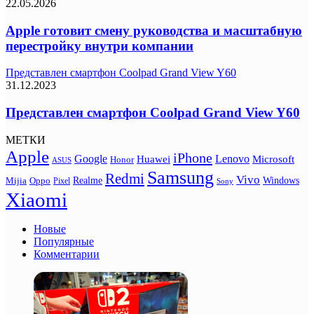
22.05.2026
Apple готовит смену руководства и масштабную
перестройку внутри компании
Представлен смартфон Coolpad Grand View Y60
31.12.2023
Представлен смартфон Coolpad Grand View Y60
МЕТКИ
Apple
iPhone
Google
Lenovo
Huawei
Microsoft
Honor
ASUS
Samsung
Redmi
Vivo
Realme
Oppo
Windows
Mijia
Pixel
Sony
Xiaomi
Новые
Популярные
Комментарии