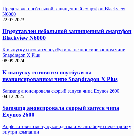
Представлен небольшой защищенный смартфон Blackview
N6000
22.07.2023
Представлен небольшой защищенный смартфон
Blackview N6000
К выпуску готовятся ноутбуки на неанонсированном чипе
Snapdragon X Plus
08.09.2024
К выпуску готовятся ноутбуки на
неанонсированном чипе Snapdragon X Plus
Samsung анонсировала скорый запуск чипа Exynos 2600
04.12.2025
Samsung анонсировала скорый запуск чипа
Exynos 2600
Apple готовит смену руководства и масштабную перестройку
внутри компании