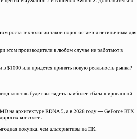
 цен на PlayStation 5 и Nintendo Switch 2. Дополнительно
том роста технологий такой порог остается нетипичным для
ри этом производители в любом случае не работают в
и в $1000 или придется принять новую реальность рынка?
риод консоль будет выглядеть наиболее сбалансированной
AMD на архитектуре RDNA 5, а в 2028 году — GeForce RTX
 дорогих консолей.
годная покупка, чем альтернативы на ПК.