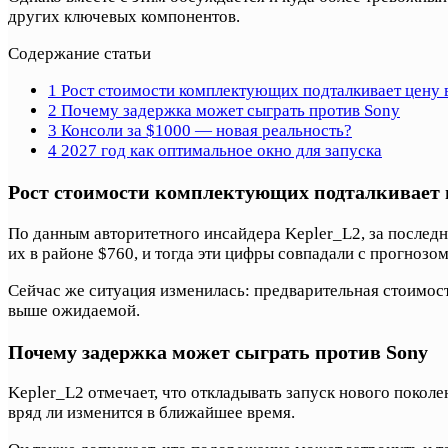
других ключевых компонентов.
Содержание статьи
1
Рост стоимости комплектующих подталкивает цену 
2
Почему задержка может сыграть против Sony
3
Консоли за $1000 — новая реальность?
4
2027 год как оптимальное окно для запуска
Рост стоимости комплектующих подталкивает 
По данным авторитетного инсайдера Kepler_L2, за послед
их в районе $760, и тогда эти цифры совпадали с прогнозо
Сейчас же ситуация изменилась: предварительная стоимос
выше ожидаемой.
Почему задержка может сыграть против Sony
Kepler_L2 отмечает, что откладывать запуск нового покол
вряд ли изменится в ближайшее время.