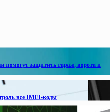
ни помогут защитить гараж, ворота и
троль все IMEI-коды