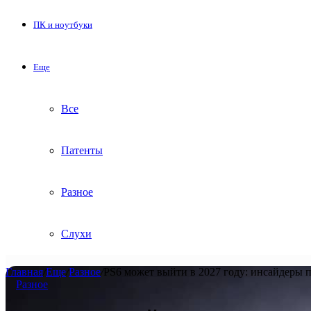
ПК и ноутбуки
Еще
Все
Патенты
Разное
Слухи
Главная
/
Еще
/
Разное
/
PS6 может выйти в 2027 году: инсайдеры 
Разное