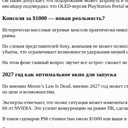
Он также допускает, что подорожание может затронуть и те
инсайдер подтвердил, что OLED-версия PlayStation Portal м
Консоли за $1000 — новая реальность?
Исторически массовые игровые консоли практически никогд
рынка.
По словам представителей Sony, компания не может полно
убыток, что ограничивает возможности удержания низкой 
На этом фоне главный вопрос звучит все острее: сможет л
2027 год как оптимальное окно для запуска
По мнению Moore’s Law Is Dead, именно 2027 год может ст
по цене и возможностям.
Эксперты отмечают, что позже ситуация может измениться 
60 от NVIDIA. Это усилит конкуренцию на рынке ПК, сдела
В таком сценарии PS6 стоимостью около $1000 или выше в 