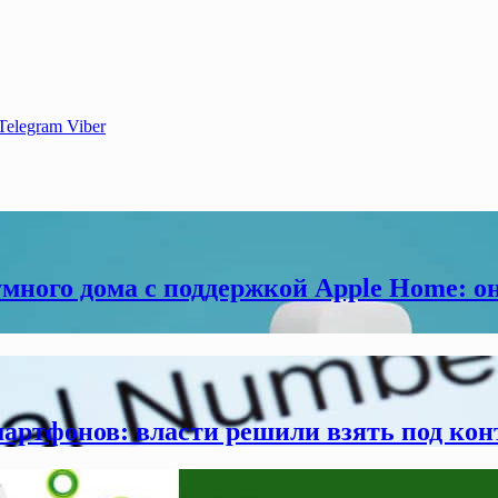
Telegram
Viber
много дома с поддержкой Apple Home: о
мартфонов: власти решили взять под кон