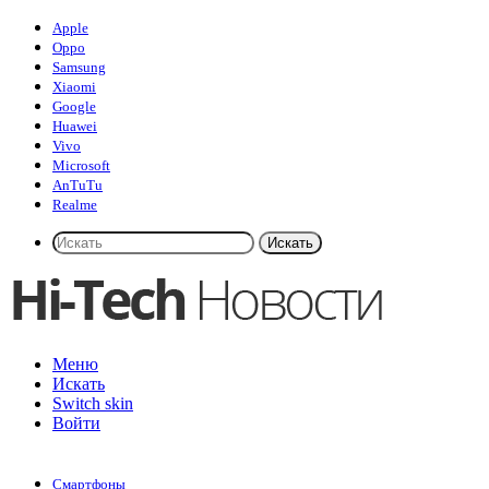
Apple
Oppo
Samsung
Xiaomi
Google
Huawei
Vivo
Microsoft
AnTuTu
Realme
Искать
Меню
Искать
Switch skin
Войти
Смартфоны