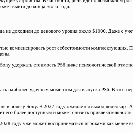
кущие устройства. В частности, речь идет о возможном росте
ожет выйти до конца этого года.
а не доходили до ценового уровня около $1000. Даже с уче
стью компенсировать рост себестоимости комплектующих. П
цены.
и Sony удержать стоимость PS6 ниже психологической отметк
ать наиболее удачным моментом для выпуска PS6. В этот пе
не в пользу Sony. В 2027 году ожидается выход видеокарт 
ет его более доступным и может снизить привлекательность
2028 году уже может восприниматься игроками как менее вы