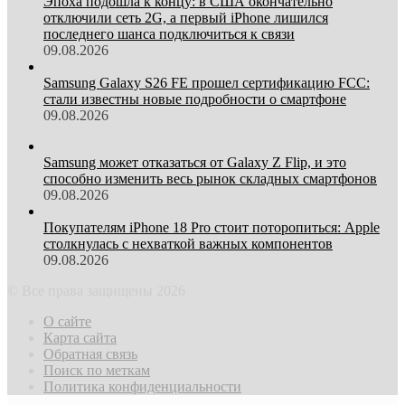
Эпоха подошла к концу: в США окончательно
отключили сеть 2G, а первый iPhone лишился
последнего шанса подключиться к связи
09.08.2026
Samsung Galaxy S26 FE прошел сертификацию FCC:
стали известны новые подробности о смартфоне
09.08.2026
Samsung может отказаться от Galaxy Z Flip, и это
способно изменить весь рынок складных смартфонов
09.08.2026
Покупателям iPhone 18 Pro стоит поторопиться: Apple
столкнулась с нехваткой важных компонентов
09.08.2026
© Все права защищены 2026
О сайте
Карта сайта
Обратная связь
Поиск по меткам
Политика конфиденциальности