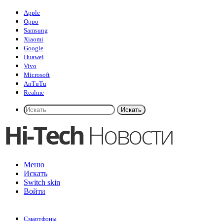
Apple
Oppo
Samsung
Xiaomi
Google
Huawei
Vivo
Microsoft
AnTuTu
Realme
Искать
Меню
Искать
Switch skin
Войти
Смартфоны