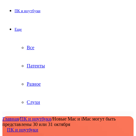
ПК и ноутбуки
Еще
Все
Патенты
Разное
Слухи
Главная
/
ПК и ноутбуки
/
Новые Mac и iMac могут быть
представлены 30 или 31 октября
ПК и ноутбуки