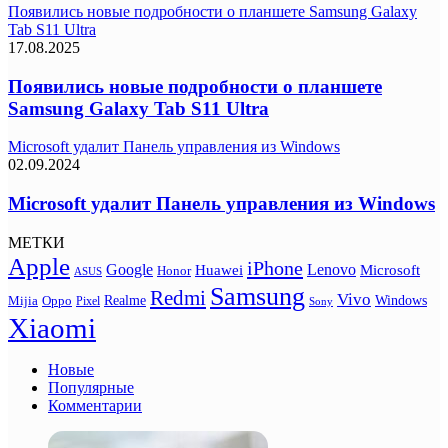
Появились новые подробности о планшете Samsung Galaxy
Tab S11 Ultra
17.08.2025
Появились новые подробности о планшете
Samsung Galaxy Tab S11 Ultra
Microsoft удалит Панель управления из Windows
02.09.2024
Microsoft удалит Панель управления из Windows
МЕТКИ
Apple
iPhone
Google
Lenovo
Huawei
Microsoft
Honor
ASUS
Samsung
Redmi
Vivo
Realme
Oppo
Windows
Mijia
Pixel
Sony
Xiaomi
Новые
Популярные
Комментарии