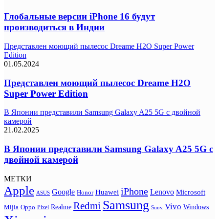
Глобальные версии iPhone 16 будут
производиться в Индии
Представлен моющий пылесос Dreame H2O Super Power
Edition
01.05.2024
Представлен моющий пылесос Dreame H2O
Super Power Edition
В Японии представили Samsung Galaxy A25 5G с двойной
камерой
21.02.2025
В Японии представили Samsung Galaxy A25 5G с
двойной камерой
МЕТКИ
Apple
iPhone
Google
Lenovo
Huawei
Microsoft
Honor
ASUS
Samsung
Redmi
Vivo
Realme
Oppo
Windows
Mijia
Pixel
Sony