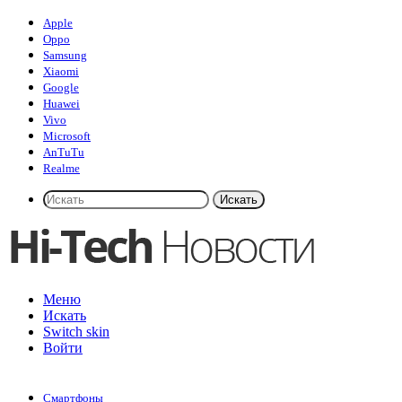
Apple
Oppo
Samsung
Xiaomi
Google
Huawei
Vivo
Microsoft
AnTuTu
Realme
Искать
Меню
Искать
Switch skin
Войти
Смартфоны