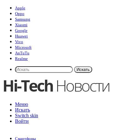
Apple
Oppo
Samsung
Xiaomi
Google
Huawei
Vivo
Microsoft
AnTuTu
Realme
Искать
Меню
Искать
Switch skin
Войти
Смартфоны