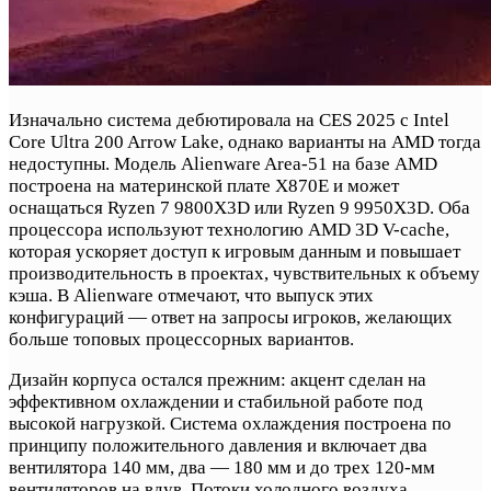
Изначально система дебютировала на CES 2025 с Intel
Core Ultra 200 Arrow Lake, однако варианты на AMD тогда
недоступны. Модель Alienware Area-51 на базе AMD
построена на материнской плате X870E и может
оснащаться Ryzen 7 9800X3D или Ryzen 9 9950X3D. Оба
процессора используют технологию AMD 3D V-cache,
которая ускоряет доступ к игровым данным и повышает
производительность в проектах, чувствительных к объему
кэша. В Alienware отмечают, что выпуск этих
конфигураций — ответ на запросы игроков, желающих
больше топовых процессорных вариантов.
Дизайн корпуса остался прежним: акцент сделан на
эффективном охлаждении и стабильной работе под
высокой нагрузкой. Система охлаждения построена по
принципу положительного давления и включает два
вентилятора 140 мм, два — 180 мм и до трех 120-мм
вентиляторов на вдув. Потоки холодного воздуха