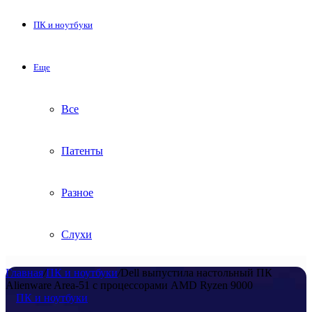
ПК и ноутбуки
Еще
Все
Патенты
Разное
Слухи
Главная
/
ПК и ноутбуки
/
Dell выпустила настольный ПК
Alienware Area-51 с процессорами AMD Ryzen 9000
ПК и ноутбуки