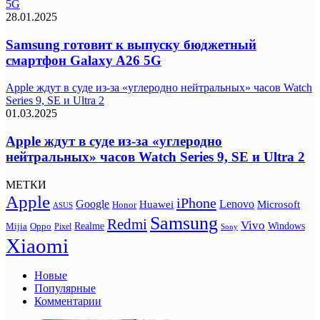
5G
28.01.2025
Samsung готовит к выпуску бюджетный
смартфон Galaxy A26 5G
Apple ждут в суде из-за «углеродно нейтральных» часов Watch
Series 9, SE и Ultra 2
01.03.2025
Apple ждут в суде из-за «углеродно
нейтральных» часов Watch Series 9, SE и Ultra 2
МЕТКИ
Apple
iPhone
Google
Lenovo
Huawei
Microsoft
Honor
ASUS
Samsung
Redmi
Vivo
Realme
Oppo
Windows
Mijia
Pixel
Sony
Xiaomi
Новые
Популярные
Комментарии