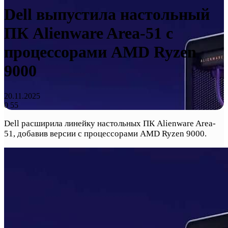
Dell выпустила настольный
ПК Alienware Area-51 с
процессорами AMD Ryzen
9000
20.11.2025
0
55
Dell расширила линейку настольных ПК Alienware Area-
51, добавив версии с процессорами AMD Ryzen 9000.