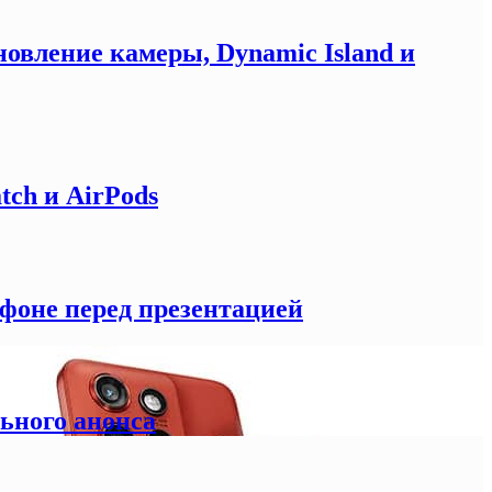
новление камеры, Dynamic Island и
tch и AirPods
тфоне перед презентацией
льного анонса