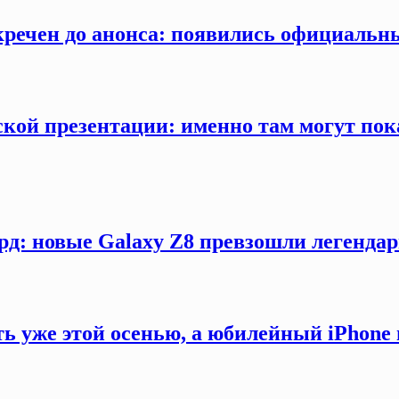
секречен до анонса: появились официаль
кой презентации: именно там могут пока
рд: новые Galaxy Z8 превзошли легендар
ть уже этой осенью, а юбилейный iPhon